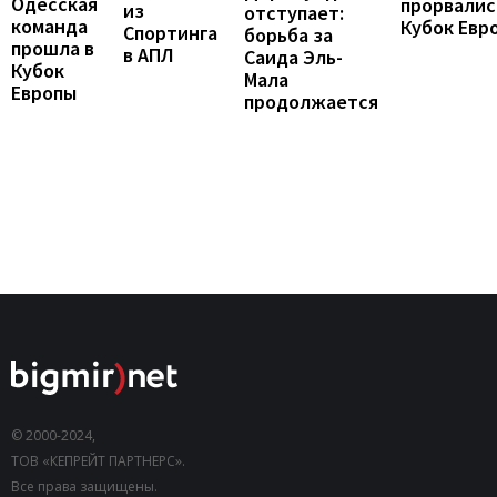
Одесская
прорвалис
из
отступает:
команда
Кубок Евр
Спортинга
борьба за
прошла в
в АПЛ
Саида Эль-
Кубок
Мала
Европы
продолжается
© 2000-2024,
ТОВ «КЕПРЕЙТ ПАРТНЕРС».
Все права защищены.