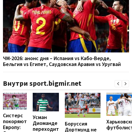
ЧМ-2026: анонс дня – Испания vs Кабо-Верде,
Бельгия vs Египет, Саудовская Аравия vs Уругвай
Внутри sport.bigmir.net
Систерс
Усман
покоряют
Харьковск
Диоманде
Боруссия
Европу:
футболис
переходит
Дортмунд не