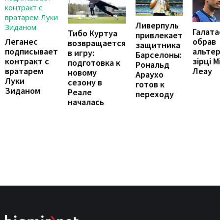
Ливерпуль
Галата
Тибо Куртуа
привлекает
обрав
Леганес
возвращается
защитника
альте
подписывает
в игру:
Барселоны:
зірці М
контракт с
подготовка к
Рональд
Леау
вратарем
новому
Араухо
Луки
сезону в
готов к
Зиданом
Реале
переходу
началась