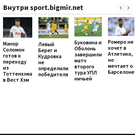
Внутри sport.bigmir.net
Ромеро не
Буковина и
Манор
Левый
хочет в
Оболонь
Соломон
Берег и
Атлетико,
завершили
готов к
Кудровка
но
матч
переходу
не
мечтает о
второго
из
определили
Барселоне
тура УПЛ
Тоттенхэма
победителя
ничьей
в Вест Хэм