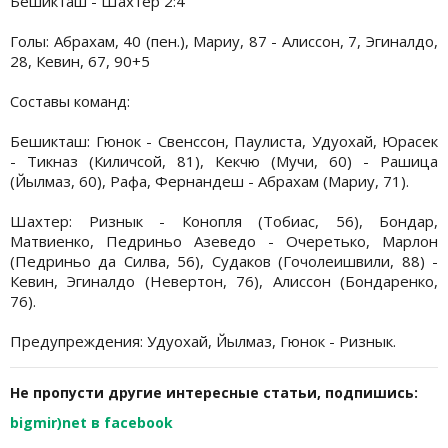
Бешикташ - Шахтер 2:4
Голы: Абрахам, 40 (пен.), Мариу, 87 - Алиссон, 7, Эгиналдо,
28, Кевин, 67, 90+5
Составы команд:
Бешикташ: Гюнок - Свенссон, Паулиста, Удуохай, Юрасек
- Тикназ (Киличсой, 81), Кекчю (Мучи, 60) - Рашица
(Йылмаз, 60), Рафа, Фернандеш - Абрахам (Мариу, 71).
Шахтер: Ризнык - Конопля (Тобиас, 56), Бондар,
Матвиенко, Педриньо Азеведо - Очеретько, Марлон
(Педриньо да Силва, 56), Судаков (Гочолеишвили, 88) -
Кевин, Эгиналдо (Невертон, 76), Алиссон (Бондаренко,
76).
Предупреждения: Удуохай, Йылмаз, Гюнок - Ризнык.
Не пропусти другие интересные статьи, подпишись:
bigmir)net в facebook