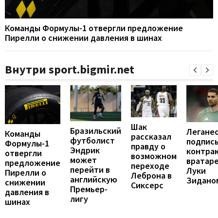
Команды Формулы-1 отвергли предложение
Пирелли о снижении давления в шинах
Внутри sport.bigmir.net
Шак
Бразильский
Легане
Команды
рассказал
футболист
подпис
Формулы-1
правду о
Эндрик
контрак
отвергли
возможном
может
вратар
предложение
переходе
перейти в
Луки
Пирелли о
Леброна в
английскую
Зидано
снижении
Сиксерс
Премьер-
давления в
лигу
шинах