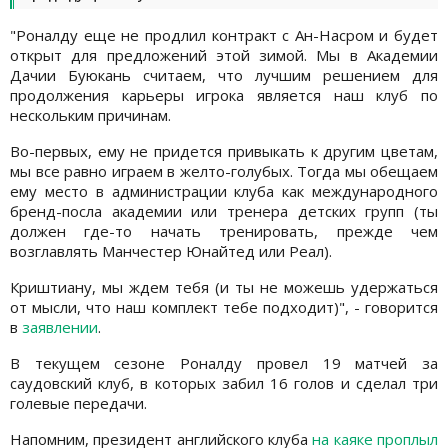
"Роналду еще не продлил контракт с Ан-Насром и будет
открыт для предложений этой зимой. Мы в Академии
Дачии Буюкань считаем, что лучшим решением для
продолжения карьеры игрока является наш клуб по
нескольким причинам.
Во-первых, ему не придется привыкать к другим цветам,
мы все равно играем в желто-голубых. Тогда мы обещаем
ему место в администрации клуба как международного
бренд-посла академии или тренера детских групп (ты
должен где-то начать тренировать, прежде чем
возглавлять Манчестер Юнайтед или Реал).
Криштиану, мы ждем тебя (и ты не можешь удержаться
от мысли, что наш комплект тебе подходит)", - говорится
в
заявлении
.
В текущем сезоне Роналду провел 19 матчей за
саудовский клуб, в которых забил 16 голов и сделал три
голевые передачи.
Напомним, президент английского клуба
на каяке проплыл