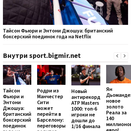
Тайсон Фьюри и Энтони Джошуа: британский
боксерский поединок года на Netflix
Внутри sport.bigmir.net
Ян
Тайсон
Родри из
Новый
Дьоманде
Фьюри и
Манчестер
антирекорд
новое
Энтони
Сити
ATP Masters
золото
Джошуа:
может
1000: топ-6
Реала за
британский
перейти в
игроки не
140
боксерский
Барселону:
дошли до
миллионо
поединок
переговоры
1/16 финала
евро!