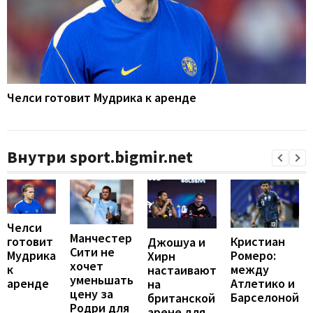
Челси готовит Мудрика к аренде
Внутри sport.bigmir.net
Челси
Манчестер
Кристиан
готовит
Джошуа и
Сити не
Ромеро:
Мудрика
Хирн
хочет
между
к
настаивают
уменьшать
Атлетико и
аренде
на
цену за
Барселоной
британской
Родри для
арене для