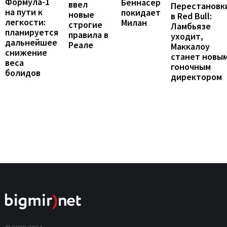
Формула-1
Беннасер
ввел
Перестановк
на пути к
покидает
новые
в Red Bull:
легкости:
Милан
строгие
Ламбьязе
планируется
правила в
уходит,
дальнейшее
Реале
Маккалоу
снижение
станет новы
веса
гоночным
болидов
директором