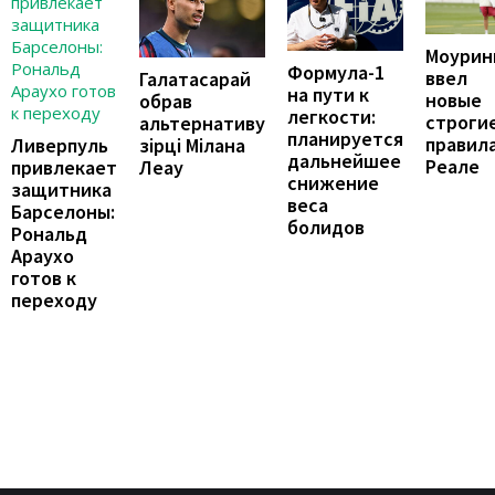
Моурин
Формула-1
ввел
Галатасарай
на пути к
новые
обрав
легкости:
строги
альтернативу
планируется
правила
зірці Мілана
Ливерпуль
дальнейшее
Реале
Леау
привлекает
снижение
защитника
веса
Барселоны:
болидов
Рональд
Араухо
готов к
переходу