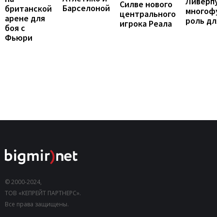
Ливерп
Силве нового
Барселоной
британской
многоф
центрального
арене для
роль дл
игрока Реала
боя с
Фьюри
© 2000-2024,
ТОВ «КЕПРЕЙТ ПАРТНЕРС».
Все права защищены.