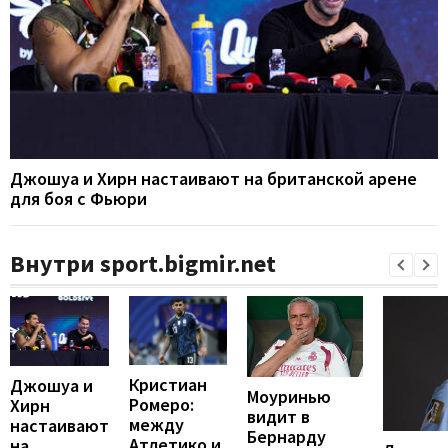
Джошуа и Хирн настаивают на британской арене
для боя с Фьюри
Внутри sport.bigmir.net
Кристиан
Джошуа и
Моуринью
Ромеро:
Хирн
видит в
между
настаивают
Бернарду
Атлетико и
на