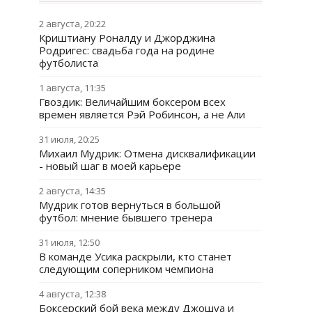
2 августа, 20:22
Криштиану Роналду и Джорджина
Родригес: свадьба года на родине
футболиста
1 августа, 11:35
Гвоздик: Величайшим боксером всех
времен является Рэй Робинсон, а не Али
31 июля, 20:25
Михаил Мудрик: Отмена дисквалификации
- новый шаг в моей карьере
2 августа, 14:35
Мудрик готов вернуться в большой
футбол: мнение бывшего тренера
31 июля, 12:50
В команде Усика раскрыли, кто станет
следующим соперником чемпиона
4 августа, 12:38
Боксерский бой века между Джошуа и