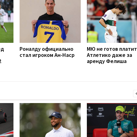
ед
Роналду официально
МЮ не готов платит
стал игроком Ан-Наср
Атлетико даже за
2
аренду Фелиша