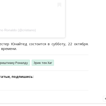
no Ronaldo (@cristiano)
стер Юнайтед состоится в субботу, 22 октября.
у времени.
риштиану Роналду
Эрик тен Хаг
татьи, подпишись: