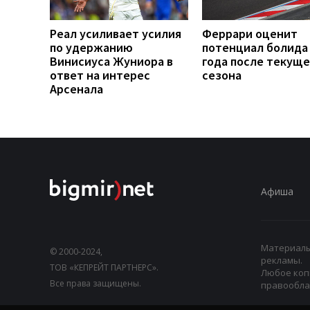
Реал усиливает усилия
Феррари оценит
по удержанию
потенциал болида
Винисиуса Жуниора в
года после текуще
ответ на интерес
сезона
Арсенала
Афиша
Материалы,
© 2000-2024,
рекламы.
ТОВ «КЕПРЕЙТ ПАРТНЕРС».
Любое коп
Все права защищены.
правооблад