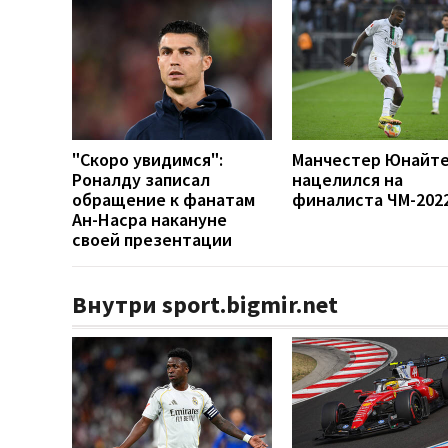
"Скоро увидимся":
Манчестер Юнайт
Роналду записал
нацелился на
обращение к фанатам
финалиста ЧМ-202
Ан-Насра накануне
своей презентации
Внутри sport.bigmir.net