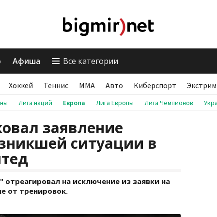
о
Афиша
Все категории
Хоккей
Теннис
ММА
Авто
Киберспорт
Экстрим
аны
Лига наций
Европа
Лига Европы
Лига Чемпионов
Укр
ковал заявление
озникшей ситуации в
йтед
 отреагировал на исключение из заявки на
е от тренировок.