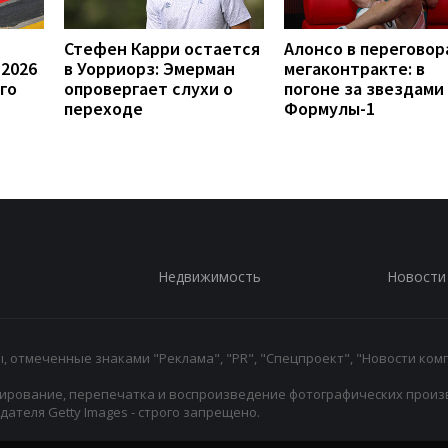
Стефен Карри остается
Алонсо в переговор
 2026
в Уорриорз: Эмерман
мегаконтракте: в
го
опровергает слухи о
погоне за звездами
переходе
Формулы-1
Недвижимость
Новости
 отмеченные знаками "Реклама", "PR", "Спецпроект", "Новости комп
ирование, перепечатка и воспроизведение фотографических произ
ателя Getty Images - строго запрещено.