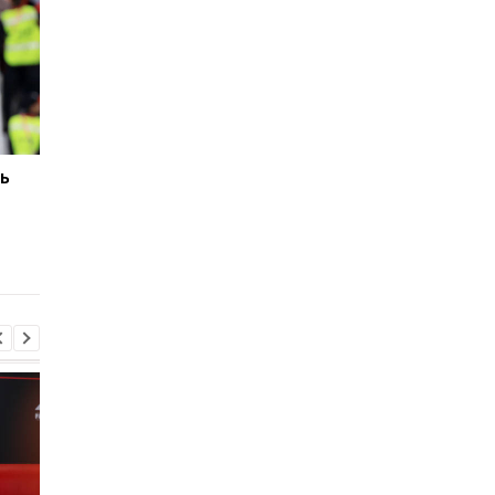
ь
Манчестер Юнайтед
Звезда сборной
является
Нидерландов изъяв
единственным клубом,
желание перейти в
готовым заплатить 120
Манчестер Юнайтед
млн за Фернандеса