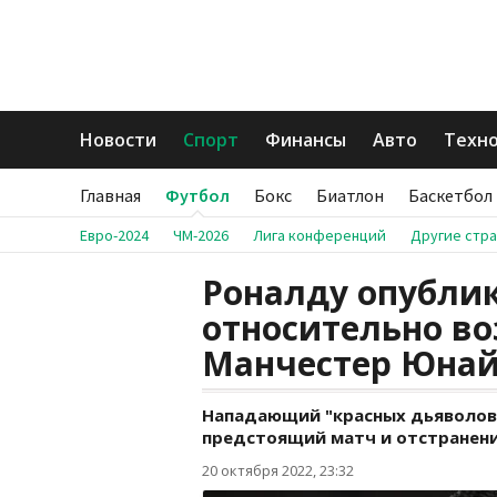
Новости
Спорт
Финансы
Авто
Техн
Главная
Футбол
Бокс
Биатлон
Баскетбол
Евро-2024
ЧМ-2026
Лига конференций
Другие стр
Роналду опубли
относительно в
Манчестер Юна
Нападающий "красных дьяволов"
предстоящий матч и отстранени
20 октября 2022, 23:32