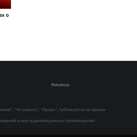
ах о
Ливерпуль и ПСЖ: битва
ФИФА поддерживае
за Барколя
Инфантино, несмот
продолжается, цена
на скандалы: планы 
вопроса - 150
будущее и защита
миллионов евро
репутации
Финансы
аний", "Актуально", "Промо", публикуются на правах
ведений и/или аудиовизуальных произведений