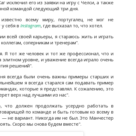
аг исключил его из заявки на игру с Челси, а также
овной командой следующий три дня.
 известно всему миру, португалец не мог не
 у себя в
Instagram
, где высказал то, что хотел.
нии всей своей карьеры, я стараюсь жить и играть
коллегам, соперникам и тренерам".
я. Я тот же человек и тот же профессионал, что и
а элитном уровне, и уважение всегда играло очень
ятия решений".
еня всегда были очень важны примеры старших и
льнейшем я всегда старался сам подавать пример
омандах, которые я представлял. К сожалению, это
ерет верх над лучшими из нас".
ю, что должен продолжать усердно работать в
товарищей по команде и быть готовым ко всему в
 — не вариант. Никогда им не был. Это Манчестер
ять. Скоро мы снова будем вместе".