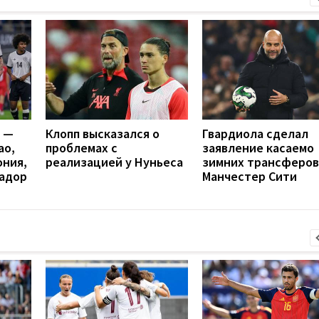
я —
Клопп высказался о
Гвардиола сделал
ао,
проблемах с
заявление касаемо
ония,
реализацией у Нуньеса
зимних трансферов
вадор
Манчестер Сити