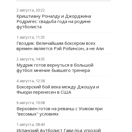
2 августа, 20:22
Криштиану Роналду и Джорджина
Родригес: свадьба года на родине
футболиста
1 августа, 11:35
Гвоздик: Величайшим боксером всех
времен является Рэй Робинсон, а не Али
2 августа, 14:35
Мудрик готов вернуться в большой
футбол: мнение бывшего тренера
4 августа, 12:38
Боксерский бой века между Джошуа и
Фьюри перенесен в США
6 августа, 10:08
Верховен готов на реванш с Усиком при
"весомых" условиях
1 августа, 08:40
Испанский футболист Гави под угрозой