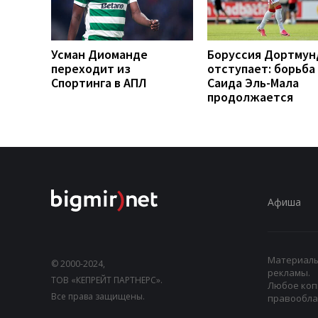
Усман Диоманде
Боруссия Дортмун
переходит из
отступает: борьба
Спортинга в АПЛ
Саида Эль-Мала
продолжается
Афиша
Материалы,
© 2000-2024,
рекламы.
ТОВ «КЕПРЕЙТ ПАРТНЕРС».
Любое коп
Все права защищены.
правооблад