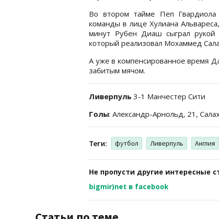
Во втором тайме Пеп Гвардиола 
команды в лице Хулиана Альвареса,
минут Рубен Диаш сыграл рукой 
который реализовал Мохаммед Сала
А уже в компенсированное время Д
забитым мячом.
Ливерпуль
3-1 Манчестер Сити
Голы
: Александр-Арнольд, 21, Салах
Теги:
футбол
Ливерпуль
Англия
Не пропусти другие интересные с
bigmir)net в facebook
Статьи по теме