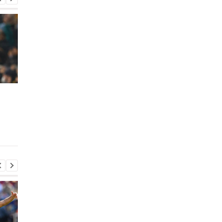
Основной защитник
Ливерпуль готовитс
Манчестер Сити выбыл
зимой усилить
на месяц из-за травмы
атакующую линию
игроком Аякса