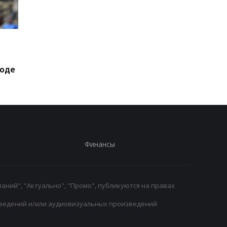
Экс-агент Неймара
Барселона готовится
сделал неожиданное
потере: Марк Касадо
признание о
Руни Бардагжи на гр
ходе
трансферном рынке
ухода из клуба
Финансы
аний", "Актуально", "Промо", публикуются на правах
ведений и/или аудиовизуальных произведений