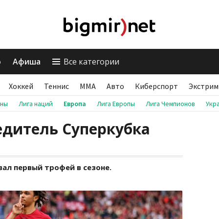
о
Афиша
Все категории
Хоккей
Теннис
ММА
Авто
Киберспорт
Экстрим
аны
Лига наций
Европа
Лига Европы
Лига Чемпионов
Укр
едитель Суперкубка
ал первый трофей в сезоне.