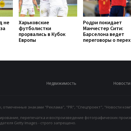
д не
Харьковские
Родри покидает
 за
футболистки
Манчестер Сити:
прорвались в Кубок
Барселона ведет
Европы
переговоры о пере
Недвижимость
Новости
 отмеченные знаками "Реклама", "PR", "Спецпроект", "Новости комп
ирование, перепечатка и воспроизведение фотографических произ
ателя Getty Images - строго запрещено.