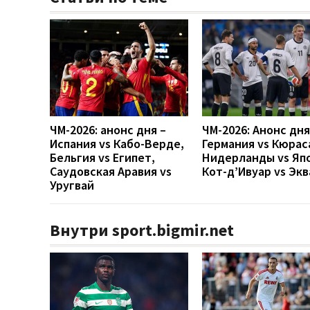
ЧМ-2026: анонс дня –
ЧМ-2026: Анонс дн
Испания vs Кабо-Верде,
Германия vs Кюрас
Бельгия vs Египет,
Нидерланды vs Яп
Саудовская Аравия vs
Кот-д’Ивуар vs Эк
Уругвай
Внутри sport.bigmir.net