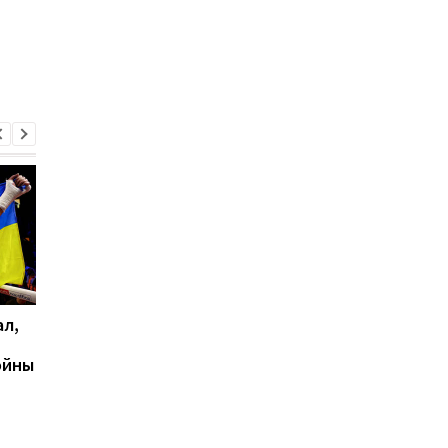
ал,
WBA вернула
Усик исполнил песню
российских и
освобождении
ойны
белорусских боксеров в
оккупированного
рейтинги
россиянами Крыма