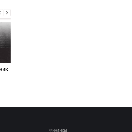
ник
Первый гол сезона:
Джозеф Паркер
радость Пономаренко
оправдан: кокаин в
после победы над
организме боксера - 
Карабахом
за диетолога
Финансы