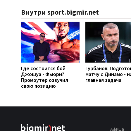
Внутри sport.bigmir.net
Где состоится бой
Гурбанов: Подгото
Джошуа - Фьюри?
матчу с Динамо - 
Промоутер озвучил
главная задача
свою позицию
Афиша