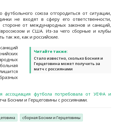
о футбольного союза отгородиться от ситуации,
динки не входят в сферу его ответственности,
в стороне от международных законов и санкций,
Евросоюзом и США. Из-за чего сборные и клубы
ь так же, как и российские.
 санкций
Читайте также:
нийских
Стало известно, сколько Босния и
ародных
Герцеговина может получить за
ольная
матч с россиянами
 лишится
разных
ая ассоциация футбола потребовала от УЕФА и
ча Боснии и Герцеговины с россиянами.
цеговина
сборная Боснии и Герцеговины