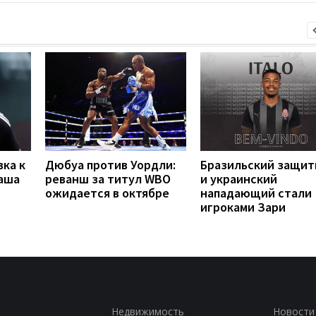
вка к
Дюбуа против Уордли:
Бразильский защит
наша
реванш за титул WBO
и украинский
ожидается в октябре
нападающий стали
игроками Зари
Недвижимость
Новости