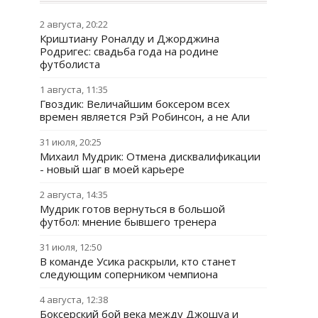
2 августа, 20:22
Криштиану Роналду и Джорджина
Родригес: свадьба года на родине
футболиста
1 августа, 11:35
Гвоздик: Величайшим боксером всех
времен является Рэй Робинсон, а не Али
31 июля, 20:25
Михаил Мудрик: Отмена дисквалификации
- новый шаг в моей карьере
2 августа, 14:35
Мудрик готов вернуться в большой
футбол: мнение бывшего тренера
31 июля, 12:50
В команде Усика раскрыли, кто станет
следующим соперником чемпиона
4 августа, 12:38
Боксерский бой века между Джошуа и