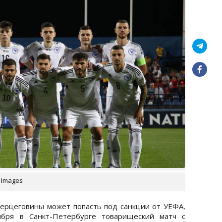
 Images
ерцеговины может попасть под санкции от УЕФА,
ября в Санкт-Петербурге товарищеский матч с