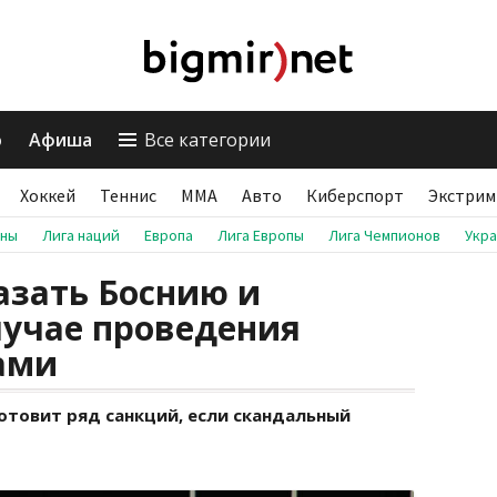
о
Афиша
Все категории
Хоккей
Теннис
ММА
Авто
Киберспорт
Экстрим
аны
Лига наций
Европа
Лига Европы
Лига Чемпионов
Укр
азать Боснию и
лучае проведения
ами
отовит ряд санкций, если скандальный