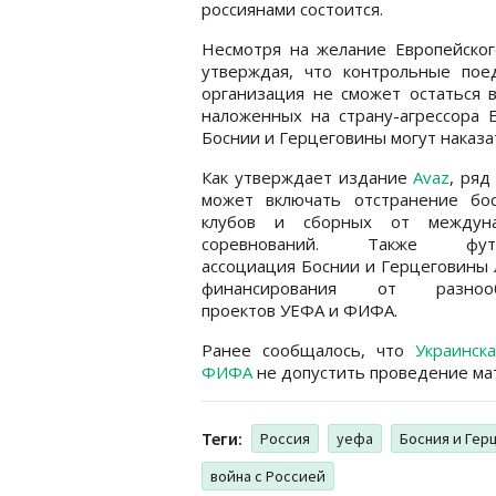
россиянами состоится.
Несмотря на желание Европейског
утверждая, что контрольные пое
организация не сможет остаться 
наложенных на страну-агрессора 
Боснии и Герцеговины могут наказат
Как утверждает издание
Avaz
, ряд
может включать отстранение бос
клубов и сборных от междун
соревнований. Также футб
ассоциация Боснии и Герцеговины
финансирования от разнооб
проектов УЕФА и ФИФА.
Ранее сообщалось, что
Украинск
ФИФА
не допустить проведение мат
Теги:
Россия
уефа
Босния и Гер
война с Россией