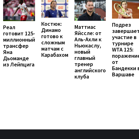
Костюк:
Подрез
Маттиас
Реал
Динамо
завершае
Яйссле: от
готовит 125-
готово к
участие в
Аль-Ахли к
миллионный
сложным
турнире
Ньюкаслу,
трансфер
матчам с
WTA 125:
новый
Яна
Карабахом
поражени
главный
Дьоманде
от
тренер
из Лейпцига
Бандекки 
английского
Варшаве
клуба