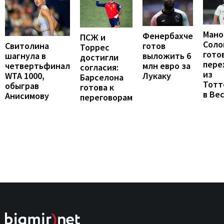
Мано
Фенербахче
ПСЖ и
Соло
готов
Свитолина
Торрес
гото
выложить 6
шагнула в
достигли
пере
млн евро за
четвертьфинал
согласия:
из
Лукаку
WTA 1000,
Барселона
Тотт
обыграв
готова к
в Ве
Анисимову
переговорам