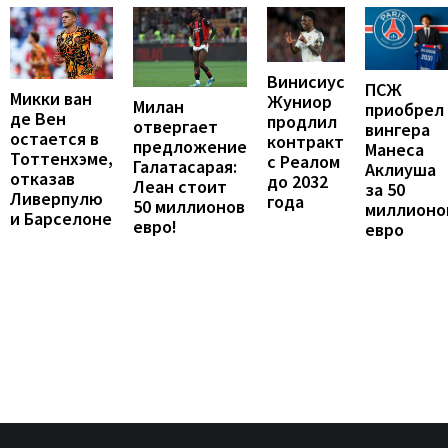
Винисиус
ПСЖ
Микки ван
Жуниор
Милан
приобрел
де Вен
продлил
отвергает
вингера
остается в
контракт
предложение
Манеса
Тоттенхэме,
с Реалом
Галатасарая:
Аклиуша
отказав
до 2032
Леан стоит
за 50
Ливерпулю
года
50 миллионов
миллионо
и Барселоне
евро!
евро