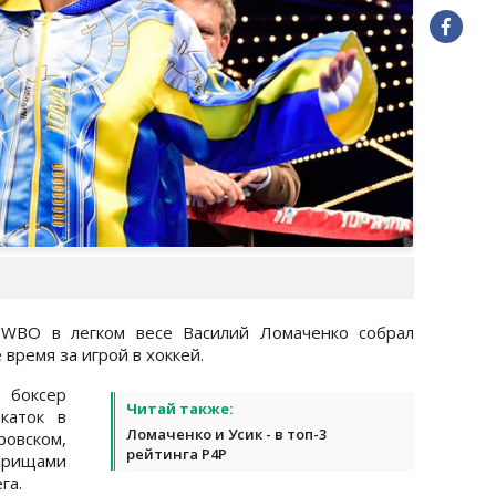
WBO в легком весе Василий Ломаченко собрал
время за игрой в хоккей.
ксер
Читай также:
каток в
Ломаченко и Усик - в топ-3
овском,
рейтинга P4P
арищами
га.