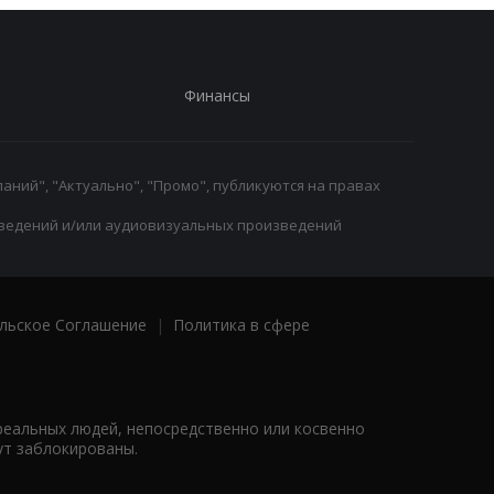
Финансы
аний", "Актуально", "Промо", публикуются на правах
ведений и/или аудиовизуальных произведений
льское Соглашение
|
Политика в сфере
реальных людей, непосредственно или косвенно
ут заблокированы.