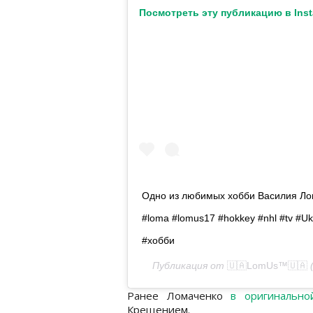
Посмотреть эту публикацию в Ins
Одно из любимых хобби Василия Лом
#loma #lomus17 #hokkey #nhl #tv #U
#хобби
Публикация от
🇺🇦LomUs™️🇺🇦
Ранее Ломаченко
в оригинально
Крещением.