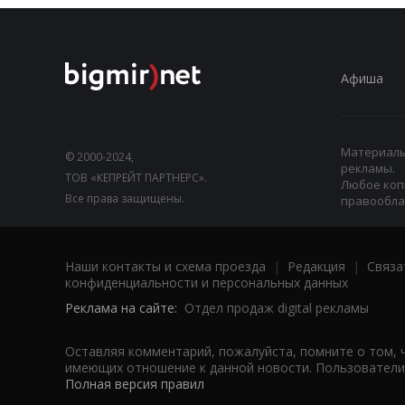
Афиша
Материалы,
© 2000-2024,
рекламы.
ТОВ «КЕПРЕЙТ ПАРТНЕРС».
Любое коп
Все права защищены.
правооблад
Наши контакты и схема проезда
|
Редакция
|
Связа
конфиденциальности и персональных данных
Реклама на сайте:
Отдел продаж digital рекламы
Оставляя комментарий, пожалуйста, помните о том, 
имеющих отношение к данной новости. Пользователи,
Полная версия правил