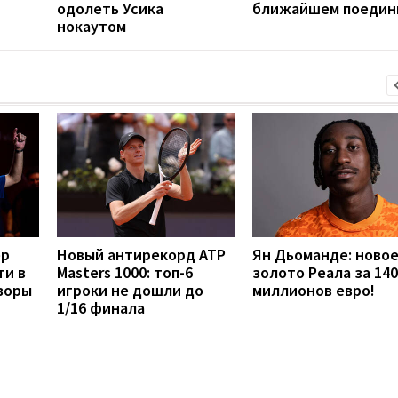
одолеть Усика
ближайшем поедин
нокаутом
ер
Новый антирекорд ATP
Ян Дьоманде: ново
ти в
Masters 1000: топ-6
золото Реала за 140
воры
игроки не дошли до
миллионов евро!
1/16 финала