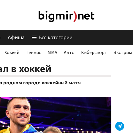
о
Афиша
Все категории
Хоккей
Теннис
ММА
Авто
Киберспорт
Экстрим
л в хоккей
 в родном городе хоккейный матч