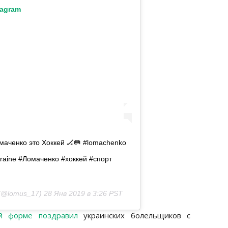
tagram
аченко это Хоккей 🏒🥅 #lomachenko
kraine #Ломаченко #хоккей #спорт
(@lomus_17)
28 Янв 2019 в 3:26 PST
й форме поздравил
украинских болельщиков с