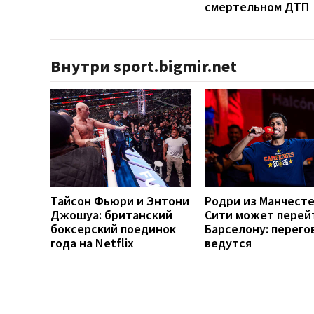
смертельном ДТП
Внутри sport.bigmir.net
Тайсон Фьюри и Энтони
Родри из Манчест
Джошуа: британский
Сити может перей
боксерский поединок
Барселону: перего
года на Netflix
ведутся