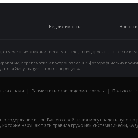
Недвижимость
Новости
 отмеченные знаками "Реклама", "PR", "Спецпроект", "Новости комп
ирование, перепечатка и воспроизведение фотографических произ
ателя Getty Images - строго запрещено.
ться с нами
|
Разместить свои видеоматериалы
|
Пользовате
что содержание и тон Вашего сообщения могут задеть чувства 
 которые нарушают эти правила грубо или систематически, буд