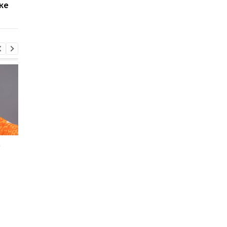
ке
Усиком, с местом пока
организован
не определились
е
Мохаммед Салах
Сауль Альварес: Мое
переходит в
тело подскажет, ког
Трабзонспор:
уйти из бокса
двухлетний контракт
на 17 миллионов евро в
год