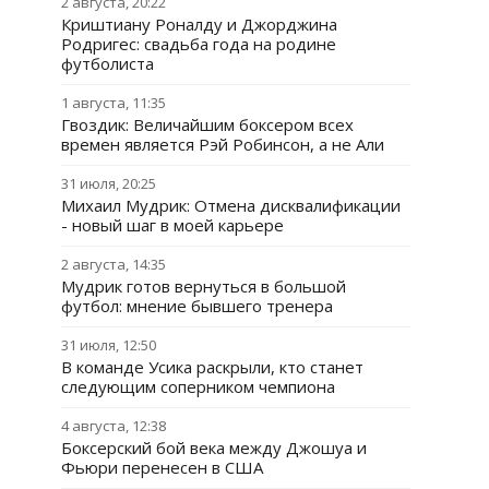
2 августа, 20:22
Криштиану Роналду и Джорджина
Родригес: свадьба года на родине
футболиста
1 августа, 11:35
Гвоздик: Величайшим боксером всех
времен является Рэй Робинсон, а не Али
31 июля, 20:25
Михаил Мудрик: Отмена дисквалификации
- новый шаг в моей карьере
2 августа, 14:35
Мудрик готов вернуться в большой
футбол: мнение бывшего тренера
31 июля, 12:50
В команде Усика раскрыли, кто станет
следующим соперником чемпиона
4 августа, 12:38
Боксерский бой века между Джошуа и
Фьюри перенесен в США