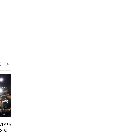
дил,
Промоутер Фьюри
Промоутер Фьюри
я с
озвучил сроки
выразил уверенност
проведения боя с
что бой с Усиком бу