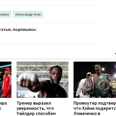
ченко
Александр Усик
татьи, подпишись:
ира
Тренер выразил
Промоутер подтвер
с
уверенность, что
что Хэйни подеретс
Уайлдер способен
Ломаченко в