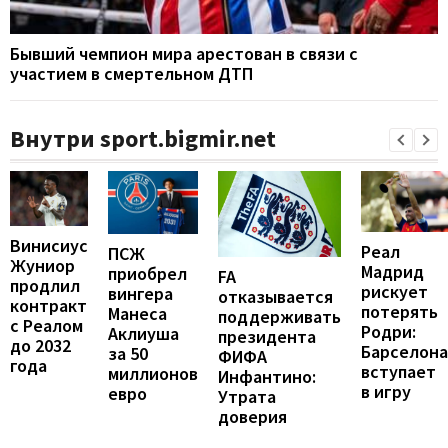
Бывший чемпион мира арестован в связи с
участием в смертельном ДТП
Внутри sport.bigmir.net
Винисиус
Реал
ПСЖ
Жуниор
Мадрид
приобрел
FA
продлил
рискует
вингера
отказывается
контракт
потерять
Манеса
поддерживать
с Реалом
Родри:
Аклиуша
президента
до 2032
Барселона
за 50
ФИФА
года
вступает
миллионов
Инфантино:
в игру
евро
Утрата
доверия