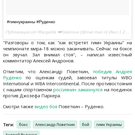
#гимнукраины #Руденко
Публикация от Margarita 👑Islamova (@mar.mari.ri)
Июл 1 2017 в 2:18 PDT
"Разговоры о том, как "как встретят гимн Украины" на
чемпионате мира-18 можно заканчивать. Сейчас на боксе
он звучал. Зал внимал стоя", – написал известный
комментатор Алексей Андронов.
Отметим, что Александр Поветкин,
победив Андрея
Руденко
по оценкам судей, завоевал титулы WBO
International и WBA Interсontinental. После противостояния
с нашим спортсменом
россиянин замахнулся
на поединок
против Джозефа Паркера.
Смотри также
видео боя
Поветкин – Руденко.
Теги:
бокс
Александр Поветкин
бой
гимн Украины
Андрей Руденко