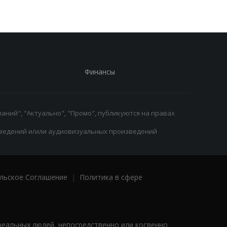
Финансы
аний", "Актуально", "Промо", публикуются на правах
ведений и/или аудиовизуальных произведений
льское Соглашение
|
Политика в сфере
реальных людей, непосредственно или косвенно