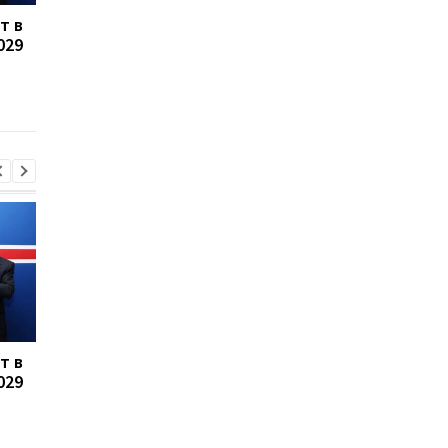
т в
Динамо в упорной
Мудрик спасает Чел
029
борьбе обыгрывает
от поражения в
Верес в матче
товарищеском матче
украинской Премьер-
малайзийской коман
лиги
т в
Динамо в упорной
Мудрик спасает Чел
029
борьбе обыгрывает
от поражения в
Верес в матче
товарищеском матче
украинской Премьер-
малайзийской коман
лиги