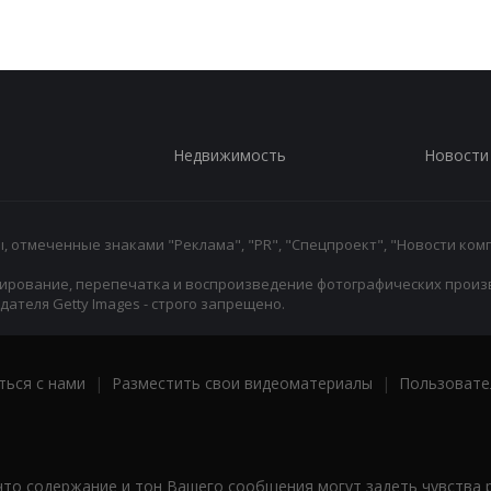
Недвижимость
Новости
 отмеченные знаками "Реклама", "PR", "Спецпроект", "Новости комп
ирование, перепечатка и воспроизведение фотографических произ
ателя Getty Images - строго запрещено.
ться с нами
|
Разместить свои видеоматериалы
|
Пользовате
что содержание и тон Вашего сообщения могут задеть чувства 