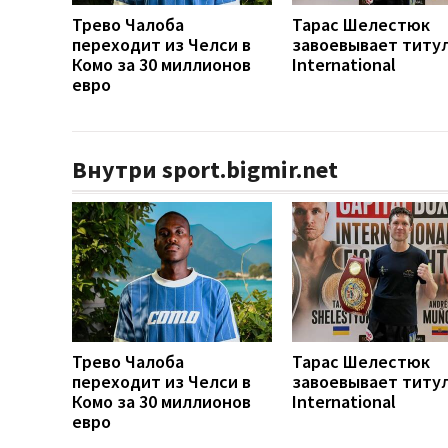
Трево Чалоба
Тарас Шелестюк
переходит из Челси в
завоевывает титу
Комо за 30 миллионов
International
евро
Внутри sport.bigmir.net
Трево Чалоба
Тарас Шелестюк
переходит из Челси в
завоевывает титу
Комо за 30 миллионов
International
евро