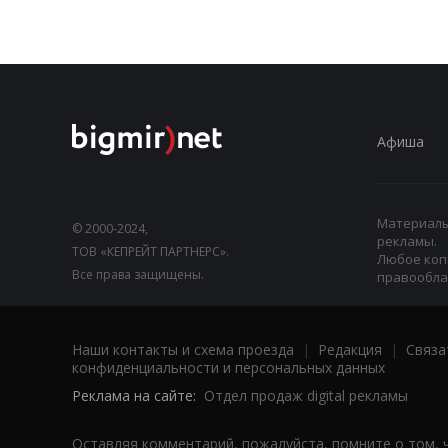
Афиша
Материалы,
© 2000-2024,
рекламы.
ТОВ «КЕПРЕЙТ ПАРТНЕРС».
Любое коп
Все права защищены.
правооблад
Наши контакты и схема проезда
|
Редакция
|
Связа
конфиденциальности и персональных данных
Реклама на сайте:
Отдел продаж digital рекламы
Оставляя комментарий, пожалуйста, помните о том, 