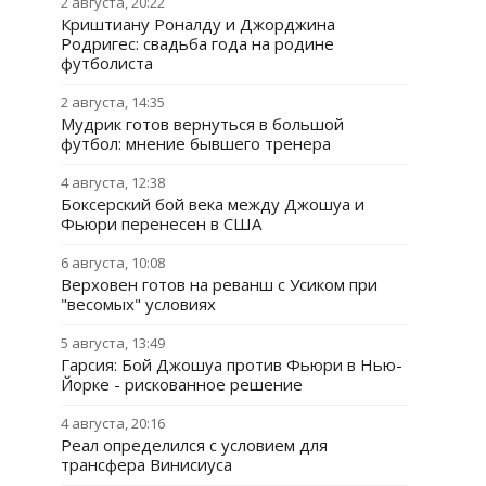
2 августа, 20:22
Криштиану Роналду и Джорджина
Родригес: свадьба года на родине
футболиста
2 августа, 14:35
Мудрик готов вернуться в большой
футбол: мнение бывшего тренера
4 августа, 12:38
Боксерский бой века между Джошуа и
Фьюри перенесен в США
6 августа, 10:08
Верховен готов на реванш с Усиком при
"весомых" условиях
5 августа, 13:49
Гарсия: Бой Джошуа против Фьюри в Нью-
Йорке - рискованное решение
4 августа, 20:16
Реал определился с условием для
трансфера Винисиуса