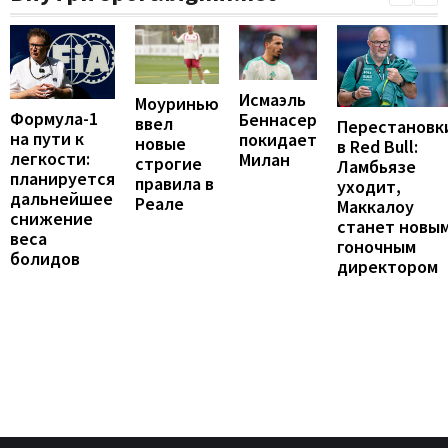
Исмаэль
Моуринью
Формула-1
Беннасер
ввел
Перестановк
на пути к
покидает
новые
в Red Bull:
легкости:
Милан
строгие
Ламбьязе
планируется
правила в
уходит,
дальнейшее
Реале
Маккалоу
снижение
станет новы
веса
гоночным
болидов
директором