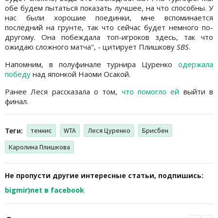
обе будем пытаться показать лучшее, на что способны. У
нас были хорошие поединки, мне вспоминается
последний на грунте, так что сейчас будет немного по-
другому. Она побеждала топ-игроков здесь, так что
ожидаю сложного матча", - цитирует Плишкову
SBS
.
Напомним, в полуфинале турнира Цуренко
одержала
победу
над японкой Наоми Осакой.
Ранее Леся рассказала о том,
что помогло ей
выйти в
финал.
Теги:
теннис
WTA
Леся Цуренко
Брисбен
Каролина Плишкова
Не пропусти другие интересные статьи, подпишись:
bigmir)net в facebook