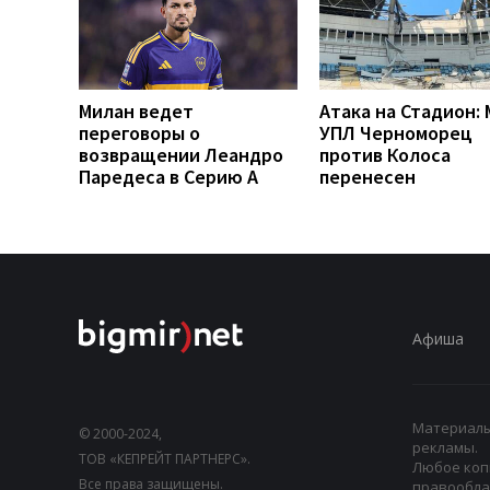
Милан ведет
Атака на Стадион:
переговоры о
УПЛ Черноморец
возвращении Леандро
против Колоса
Паредеса в Серию А
перенесен
Афиша
Материалы,
© 2000-2024,
рекламы.
ТОВ «КЕПРЕЙТ ПАРТНЕРС».
Любое коп
Все права защищены.
правооблад