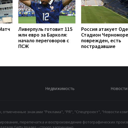
 Матч
Ливерпуль готовит 115
Россия атакует Оде
млн евро за Барколя:
Стадион Черномор
начало переговоров с
поврежден, есть
ПСЖ
пострадавшие
Недвижимость
Новости
 отмеченные знаками "Реклама", "PR", "Спецпроект", "Новости комп
ирование, перепечатка и воспроизведение фотографических произ
ателя Getty Images - строго запрещено.