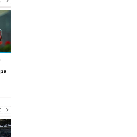
а
Экс-первая ракетка
Открытый чемпиона
мира сдала
Трансильвании.
ере
положительный тест на
Калинина с легкост
допинг
прошла следующий
раунд