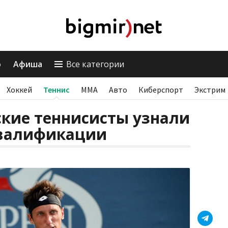
о
Афиша
Все категории
Хоккей
Теннис
ММА
Авто
Киберспорт
Экстрим
ские теннисисты узнали
квалификации