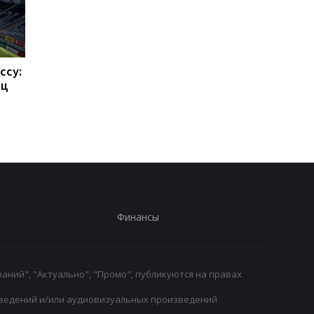
ссу:
Такехиро Томиясу: из
Барселона привлека
ец
Арсенала в Кристал
Родри: Трансферны
Пэлас
переход на 70
миллионов евро
Финансы
аний", "Актуально", "Промо", публикуются на правах
ведений и/или аудиовизуальных произведений