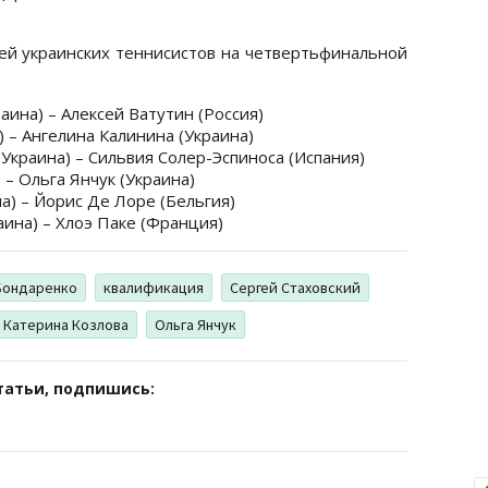
й украинских теннисистов на четвертьфинальной
раина) – Алексей Ватутин (Россия)
) – Ангелина Калинина (Украина)
(Украина) – Сильвия Солер-Эспиноса (Испания)
 – Ольга Янчук (Украина)
на) – Йорис Де Лоре (Бельгия)
аина) – Хлоэ Паке (Франция)
Бондаренко
квалификация
Сергей Стаховский
Катерина Козлова
Ольга Янчук
татьи, подпишись: