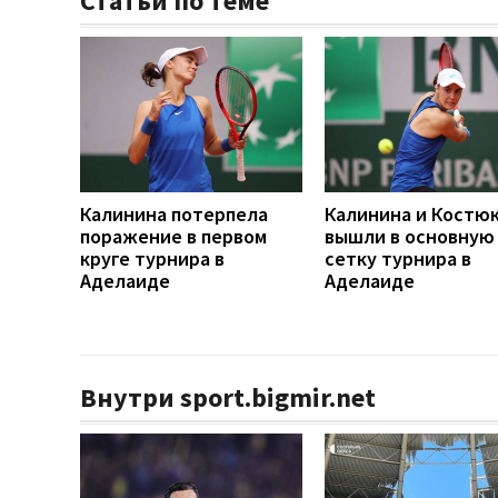
Статьи по теме
Калинина потерпела
Калинина и Костю
поражение в первом
вышли в основную
круге турнира в
сетку турнира в
Аделаиде
Аделаиде
Внутри sport.bigmir.net