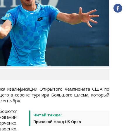
вка квалификации Открытого чемпионата США по
щего в сезоне турнира Большого шлема, который
 сентября.
борются
Читай также:
нований:
Призовой фонд US Open
рченко,
даренко,