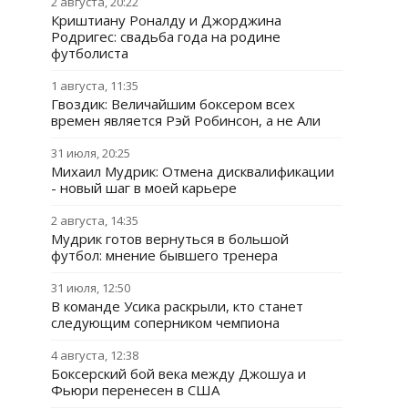
2 августа, 20:22
Криштиану Роналду и Джорджина
Родригес: свадьба года на родине
футболиста
1 августа, 11:35
Гвоздик: Величайшим боксером всех
времен является Рэй Робинсон, а не Али
31 июля, 20:25
Михаил Мудрик: Отмена дисквалификации
- новый шаг в моей карьере
2 августа, 14:35
Мудрик готов вернуться в большой
футбол: мнение бывшего тренера
31 июля, 12:50
В команде Усика раскрыли, кто станет
следующим соперником чемпиона
4 августа, 12:38
Боксерский бой века между Джошуа и
Фьюри перенесен в США