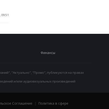
 09:51
Финансы
аний", "Актуально", "Промо", публикуются на правах
ведений и/или аудиовизуальных произведений
льское Соглашение
|
Политика в сфере