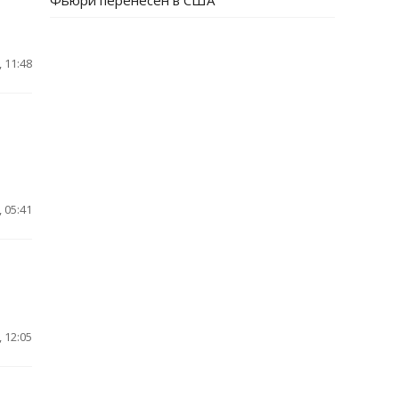
Фьюри перенесен в США
 11:48
 05:41
 12:05