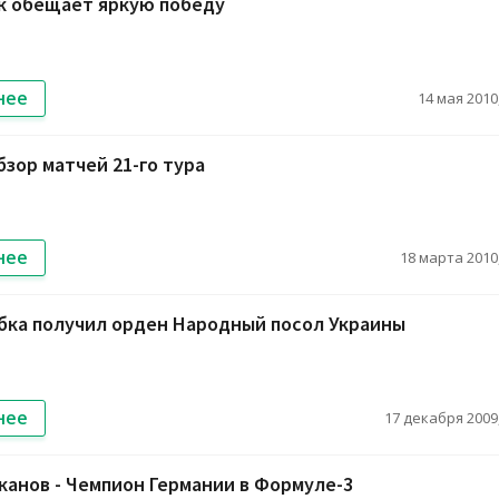
к обещает яркую победу
нее
14 мая 2010,
зор матчей 21-го тура
нее
18 марта 2010,
бка получил орден Народный посол Украины
нее
17 декабря 2009,
канов - Чемпион Германии в Формуле-3