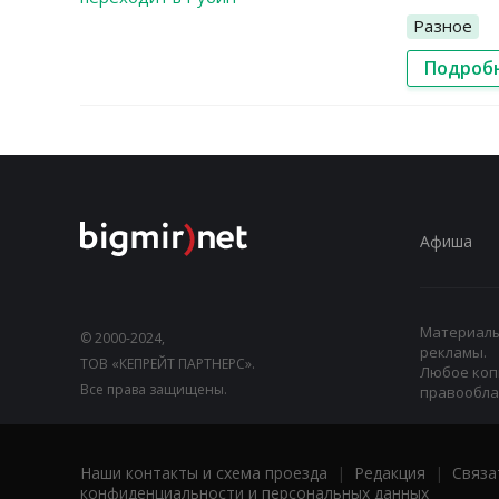
Разное
Подроб
Афиша
Материалы,
© 2000-2024,
рекламы.
ТОВ «КЕПРЕЙТ ПАРТНЕРС».
Любое коп
Все права защищены.
правооблад
Наши контакты и схема проезда
|
Редакция
|
Связа
конфиденциальности и персональных данных