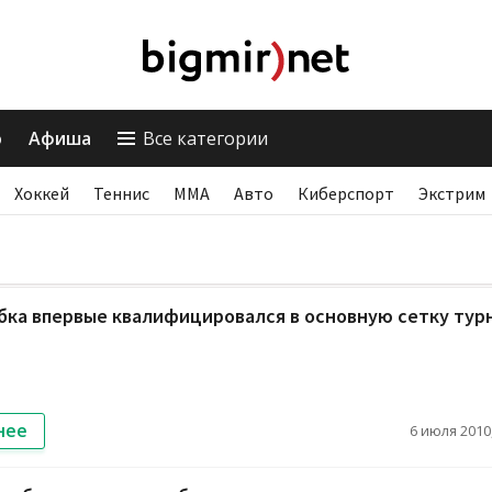
о
Афиша
Все категории
Хоккей
Теннис
ММА
Авто
Киберспорт
Экстрим
бка впервые квалифицировался в основную сетку тур
нее
6 июля 2010,