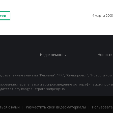
нее
4 марта 2008,
Недвижимость
Новости
 отмеченные знаками "Реклама", "PR", "Спецпроект", "Новости комп
ирование, перепечатка и воспроизведение фотографических произ
ателя Getty Images - строго запрещено.
ться с нами
|
Разместить свои видеоматериалы
|
Пользовате