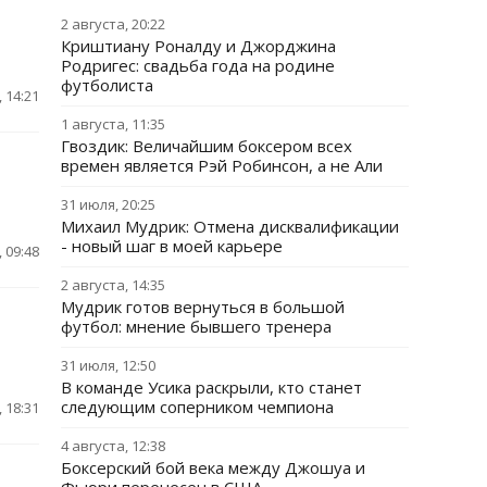
2 августа, 20:22
Криштиану Роналду и Джорджина
Родригес: свадьба года на родине
футболиста
 14:21
1 августа, 11:35
Гвоздик: Величайшим боксером всех
времен является Рэй Робинсон, а не Али
31 июля, 20:25
Михаил Мудрик: Отмена дисквалификации
- новый шаг в моей карьере
 09:48
2 августа, 14:35
Мудрик готов вернуться в большой
футбол: мнение бывшего тренера
31 июля, 12:50
В команде Усика раскрыли, кто станет
следующим соперником чемпиона
 18:31
4 августа, 12:38
Боксерский бой века между Джошуа и