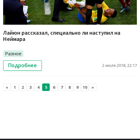
Лайюн рассказал, специально ли наступил на
Неймара
Разное
Подробнее
2 июля 2018, 22:17
«
1
2
3
4
5
6
7
8
9
10
»