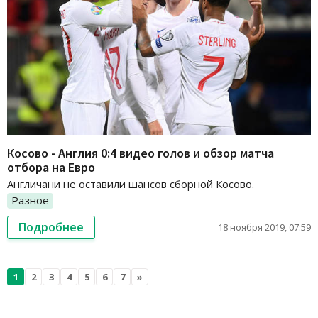
Косово - Англия 0:4 видео голов и обзор матча
отбора на Евро
Англичани не оставили шансов сборной Косово.
Разное
Подробнее
18 ноября 2019, 07:59
1
2
3
4
5
6
7
»