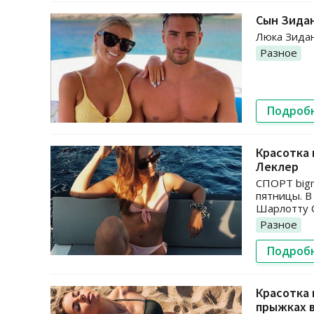
Сын Зидан
Люка Зидан
Разное
Подроб
Красотка 
Леклер
СПОРТ bigm
пятницы. В
Шарлотту 
Разное
Подроб
Красотка 
прыжках 