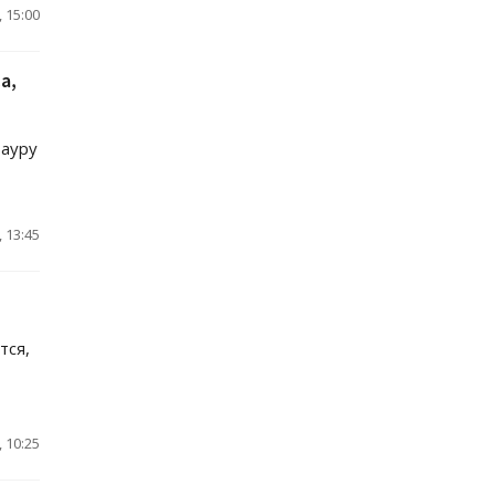
 15:00
а,
Лауру
 13:45
тся,
 10:25