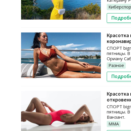
Катерину Р
Киберспо
Подроб
Красотка 
коронави
СПОРТ bigm
пятницы. В
Ориану Саб
Разное
Подроб
Красотка 
откровен
СПОРТ bigm
пятницы. В
Ванзант.
ММА