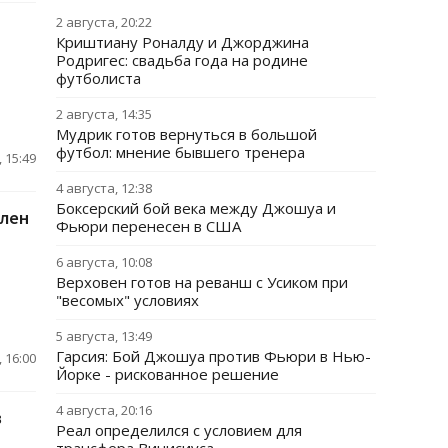
2 августа, 20:22
Криштиану Роналду и Джорджина
Родригес: свадьба года на родине
футболиста
2 августа, 14:35
Мудрик готов вернуться в большой
футбол: мнение бывшего тренера
 15:49
4 августа, 12:38
Боксерский бой века между Джошуа и
блен
Фьюри перенесен в США
6 августа, 10:08
Верховен готов на реванш с Усиком при
"весомых" условиях
5 августа, 13:49
Гарсия: Бой Джошуа против Фьюри в Нью-
 16:00
Йорке - рискованное решение
4 августа, 20:16
в
Реал определился с условием для