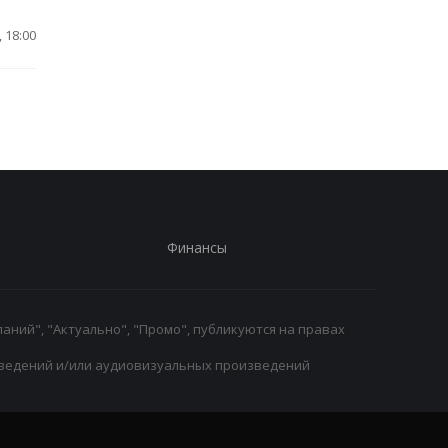
 18:00
Финансы
аний", "Актуально", "Промо", публикуются на правах
ведений и/или аудиовизуальных произведений