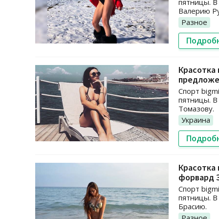
пятницы. В
Валерию Ру
Разное
Подроб
Красотка 
предложе
Спорт bigm
пятницы. В
Томазову.
Украина
Подроб
Красотка 
форвард 
Спорт bigm
пятницы. В
Брасию.
Разное