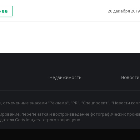
нее
20 декабря 2019,
Недвижимость
Новости
 отмеченные знаками "Реклама", "PR", "Спецпроект", "Новости комп
ирование, перепечатка и воспроизведение фотографических произ
ателя Getty Images - строго запрещено.