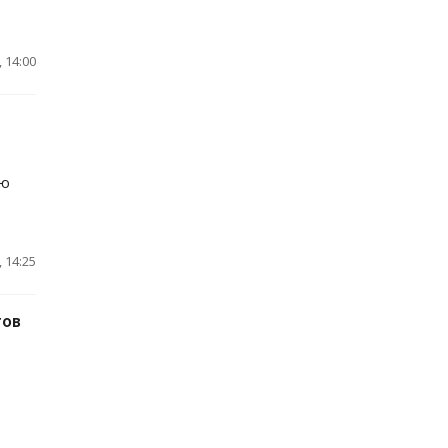
 14:00
ую
 14:25
тов