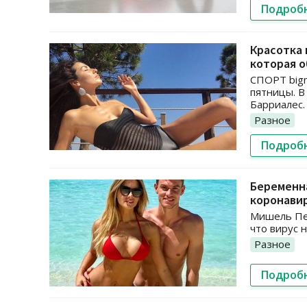
Подроб
Красотка
которая 
СПОРТ bigm
пятницы. В
Барриалес.
Разное
Подроб
Беременна
коронави
Мишель Пер
что вирус 
Разное
Подроб