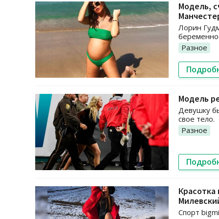
Модель, с
Манчесте
Лорин Гудм
беременно
Разное
Подроб
Модель ре
Девушку бы
свое тело.
Разное
Подроб
Красотка 
Милевски
Спорт bigm