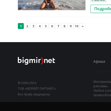
Подроб
1
2
3
4
5
6
7
8
9
10
»
Афиша
Материалы,
© 2000-2024,
рекламы.
ТОВ «КЕПРЕЙТ ПАРТНЕРС».
Любое коп
Все права защищены.
правооблад