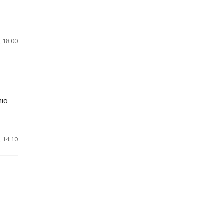
 18:00
ию
 14:10