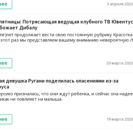
нее
3 апреля 2020,
 пятницы: Потрясающая ведущая клубного ТВ Ювентус
обожает Дибалу
ir)net продолжает вести свою постоянную рубрику Красотка
 этот раз мы представляем вашему вниманию невероятную 
нее
20 марта 2020,
я девушка Ругани поделилась опасениями из-за
руса
сико призналась, что они ждут ребенка, и сейчас она надее
никак не повлияет на малыша.
нее
19 марта 2020,