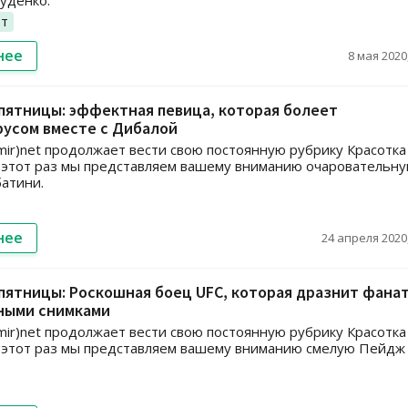
уденко.
рт
нее
8 мая 2020,
пятницы: эффектная певица, которая болеет
русом вместе с Дибалой
ir)net продолжает вести свою постоянную рубрику Красотка
 этот раз мы представляем вашему вниманию очаровательн
атини.
нее
24 апреля 2020,
пятницы: Роскошная боец UFC, которая дразнит фана
ными снимками
ir)net продолжает вести свою постоянную рубрику Красотка
 этот раз мы представляем вашему вниманию смелую Пейдж