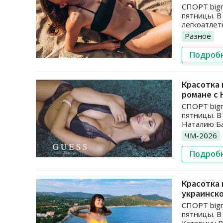
СПОРТ bigm
пятницы. В
легкоатлет
Разное
Подроб
Красотка 
романе с
СПОРТ bigm
пятницы. В
Наталию Ба
ЧМ-2026
Подроб
Красотка 
украинск
СПОРТ bigm
пятницы. В