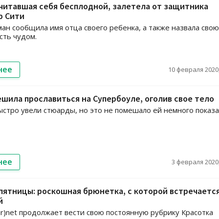
читавшая себя бесплодной, залетела от защитника
р Сити
ан сообщила имя отца своего ребенка, а также назвала свою
сть чудом.
нее
10 февраля 2020,
шила прославиться на Супербоуле, оголив свое тело
стро увели стюарды, но это не помешало ей немного показ
нее
3 февраля 2020,
пятницы: роскошная брюнетка, с которой встречаетс
й
ir)net продолжает вести свою постоянную рубрику Красотка