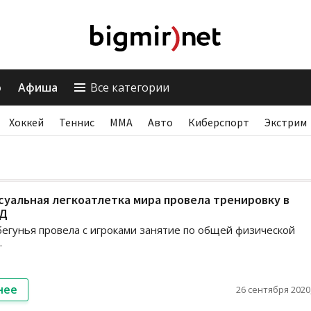
о
Афиша
Все категории
Хоккей
Теннис
ММА
Авто
Киберспорт
Экстрим
суальная легкоатлетка мира провела тренировку в
 Д
егунья провела с игроками занятие по общей физической
.
нее
26 сентября 2020,