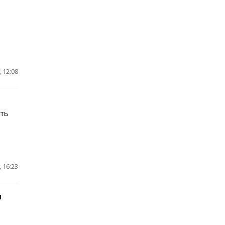
 12:08
ать
 16:23
я