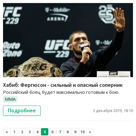
Хабиб: Фергюсон - сильный и опасный соперник
Российский боец будет максимально готовым к бою.
ММА
Подробнее
3 декабря 2019, 18:10
«
1
2
3
4
5
6
7
8
9
10
»