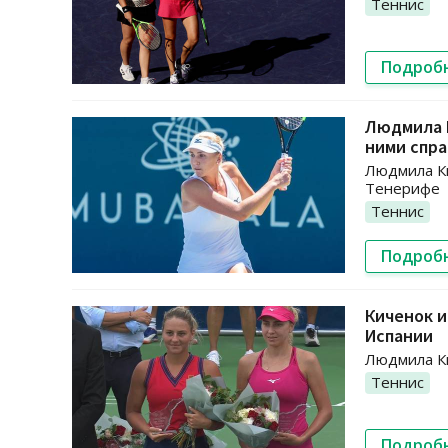
Теннис
Подроб
Людмила К
ними спр
Людмила Ки
Тенерифе
Теннис
Подроб
Киченок и
Испании
Людмила Ки
Теннис
Подроб