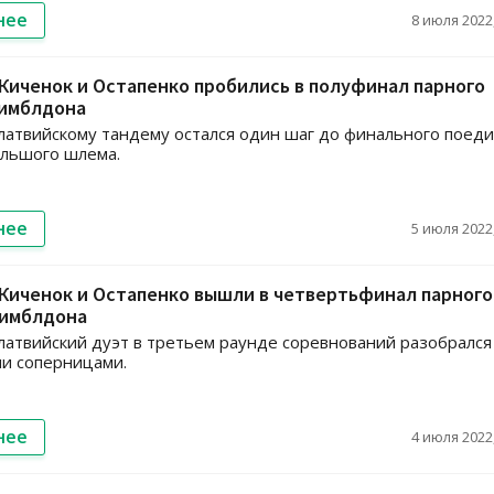
нее
8 июля 2022,
иченок и Остапенко пробились в полуфинал парного
Уимблдона
латвийскому тандему остался один шаг до финального поеди
ольшого шлема.
нее
5 июля 2022,
Киченок и Остапенко вышли в четвертьфинал парного
Уимблдона
латвийский дуэт в третьем раунде соревнований разобрался
и соперницами.
нее
4 июля 2022,