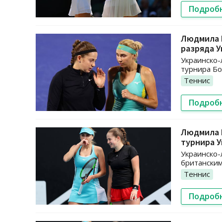
Подроб
Людмила К
разряда 
Украинско-
турнира Б
Теннис
Подроб
Людмила 
турнира 
Украинско-
британским
Теннис
Подроб