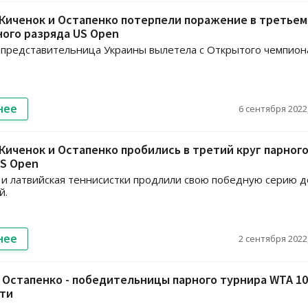
Киченок и Остапенко потерпели поражение в третьем
ного разряда US Open
представительница Украины вылетела с Открытого чемпион
нее
6 сентября 2022,
иченок и Остапенко пробились в третий круг парног
US Open
 и латвийская теннисистки продлили свою победную серию д
й.
нее
2 сентября 2022,
 Остапенко - победительницы парного турнира WTA 10
ти