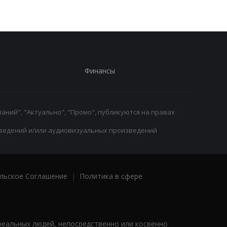
Финансы
аний", "Актуально", "Промо", публикуются на правах
ведений и/или аудиовизуальных произведений
льское Соглашение
|
Политика в сфере
реальных людей, непосредственно или косвенно