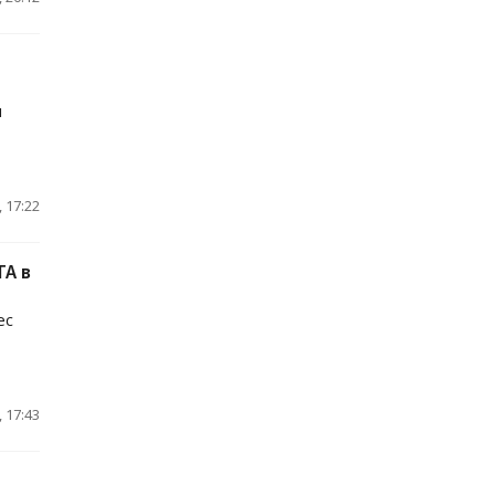
и
 17:22
TA в
ес
 17:43