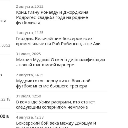
2 августа, 20:22
Криштиану Роналду и Джорджина
Родригес: свадьба года на родине
ата
футболиста
1 августа, 11:35
Гвоздик: Величайшим боксером всех
времен является Рэй Робинсон, а не Али
 00:52
31 июля, 20:25
Михаил Мудрик: Отмена дисквалификации
о
- новый шаг в моей карьере
о
2 августа, 14:35
Мудрик готов вернуться в большой
футбол: мнение бывшего тренера
31 июля, 12:50
 23:18
В команде Усика раскрыли, кто станет
следующим соперником чемпиона
00 в
4 августа, 12:38
Боксерский бой века между Джошуа и