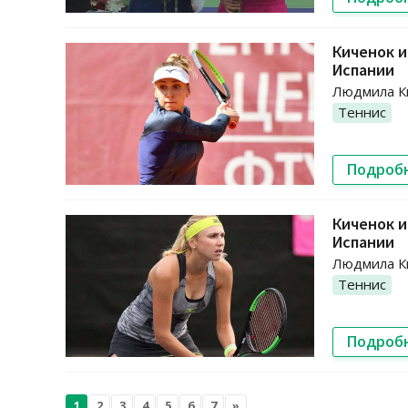
Киченок и
Испании
Людмила Ки
Теннис
Подроб
Киченок и
Испании
Людмила Ки
Теннис
Подроб
1
2
3
4
5
6
7
»