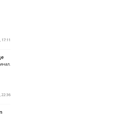
 17:11
де
инал.
 22:36
n