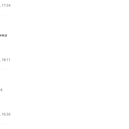
 17:34
нка
 18:11
 с
 16:36