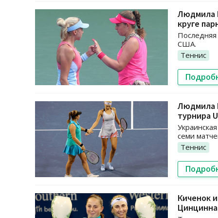
Людмила 
круге пар
Последняя 
США.
Теннис
Подроб
Людмила К
турнира 
Украинская
семи матче
Теннис
Подроб
Киченок и
Цинцинна