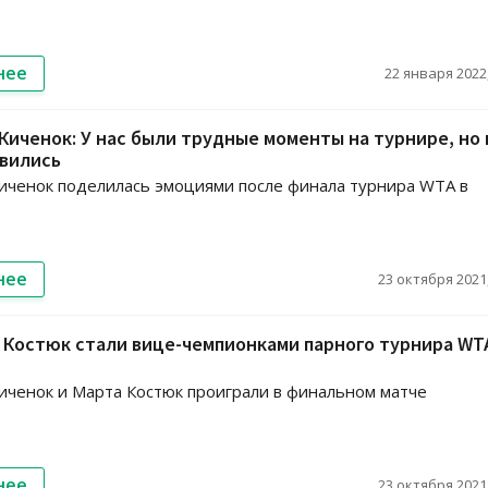
нее
22 января 2022,
иченок: У нас были трудные моменты на турнире, но 
авились
ченок поделилась эмоциями после финала турнира WTA в
нее
23 октября 2021,
 Костюк стали вице-чемпионками парного турнира WT
ченок и Марта Костюк проиграли в финальном матче
нее
23 октября 2021,