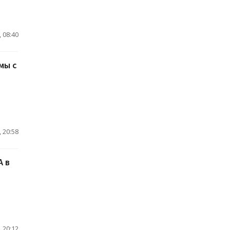
 08:40
мы с
 20:58
A в
 20:12