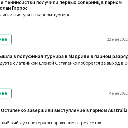
е теннисистки получили первых соперниц в парном
олан Гаррос
аинки выступят в парном турнире.
нее
22 мая 2022,
ышла в полуфинал турнира в Мадриде в парном разря
 дуэте с латвийкой Еленой Остапенко поборется за выход в ф
нее
4 мая 2022,
 Остапенко завершили выступление в парном Australia
твийский дуэт потерпел поражение в трех сетах.