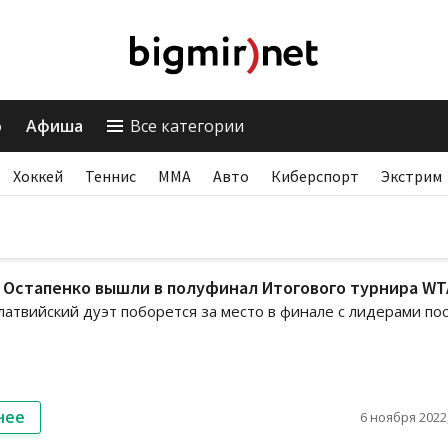
о
Афиша
Все категории
Хоккей
Теннис
ММА
Авто
Киберспорт
Экстрим
 Остапенко вышли в полуфинал Итогового турнира WT
латвийский дуэт поборется за место в финале с лидерами пос
нее
6 ноября 2022,