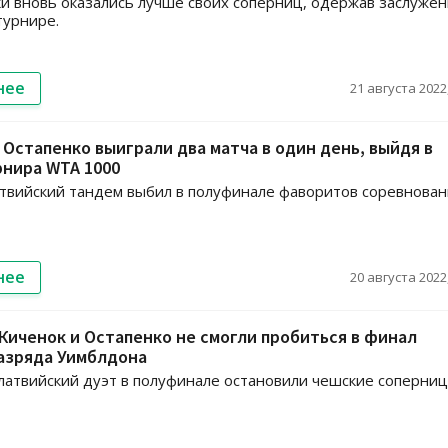
и вновь оказались лучше своих соперниц, одержав заслуже
турнире.
нее
21 августа 2022,
 Остапенко выиграли два матча в один день, выйдя в
рнира WTA 1000
твийский тандем выбил в полуфинале фаворитов соревнован
нее
20 августа 2022,
иченок и Остапенко не смогли пробиться в финал
азряда Уимблдона
латвийский дуэт в полуфинале остановили чешские соперниц