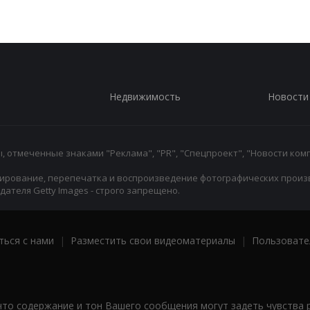
Недвижимость
Новости
 отмеченные знаками "Реклама", "PR", "Спецпроект", "Новости комп
ирование, перепечатка и воспроизведение фотографических произ
ателя Getty Images - строго запрещено.
ться с нами
|
Разместить свои видеоматериалы
|
Пользовате
что содержание и тон Вашего сообщения могут задеть чувства 