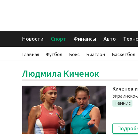
Новости
Спорт
Финансы
Авто
Техн
Главная
Футбол
Бокс
Биатлон
Баскетбол
Людмила Киченок
Киченок и
Украинско-
Теннис
Подроб