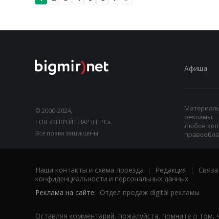
Афиша
Материалы,
© 2000-2024,
рекламы.
ТОВ «КЕПРЕЙТ ПАРТНЕРС».
Любое коп
Все права защищены.
правооблад
Наши контакты и схема проезда
|
Редакция
|
Связа
конфиденциальности и персональных данных
Реклама на сайте:
Отдел продаж digital рекламы
Оставляя комментарий, пожалуйста, помните о том, 