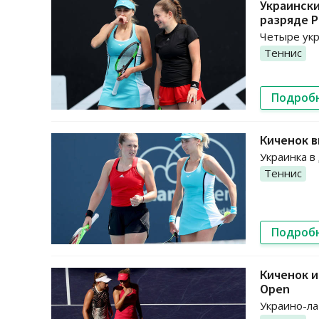
Украински
разряде Р
Четыре укр
Теннис
Подроб
Киченок в
Украинка в
Теннис
Подроб
Киченок и
Open
Украино-ла