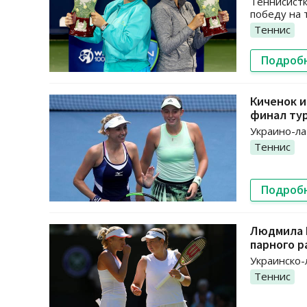
Теннисистк
победу на 
Теннис
Подроб
Киченок и
финал ту
Украино-ла
Теннис
Подроб
Людмила К
парного р
Украинско-
Теннис