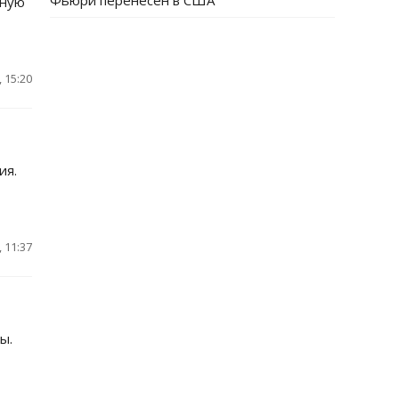
Фьюри перенесен в США
нную
 15:20
ия.
 11:37
ы.