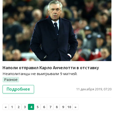
Наполи отправил Карло Анчелотти в отставку
Неаполитанцы не выигрывали 9 матчей.
Разное
Подробнее
11 декабря 2019, 07:20
«
1
2
3
4
5
6
7
8
9
10
»