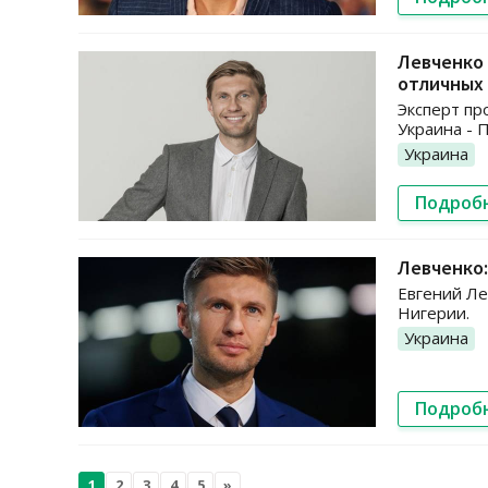
Левченко 
отличных
Эксперт пр
Украина - 
Украина
Подроб
Левченко:
Евгений Ле
Нигерии.
Украина
Подроб
1
2
3
4
5
»