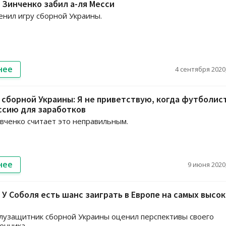
 Зинченко забил а-ля Месси
енил игру сборной Украины.
нее
4 сентября 2020,
 сборной Украины: Я не приветствую, когда футболис
ссию для заработков
вченко считает это неправильным.
нее
9 июня 2020,
 У Соболя есть шанс заиграть в Европе на самых высо
лузащитник сборной Украины оценил перспективы своего
енника.