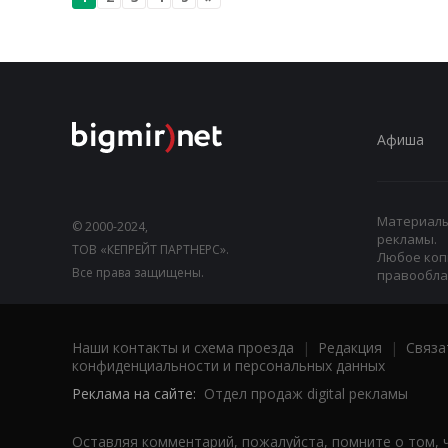
Афиша
Материалы,
© 2000-2024,
рекламы.
ТОВ «КЕПРЕЙТ ПАРТНЕРС».
Любое коп
Все права защищены.
правооблад
Наши контакты и схема проезда
|
Редакция
|
Связа
конфиденциальности и персональных данных
Реклама на сайте:
Отдел продаж digital рекламы
Оставляя комментарий, пожалуйста, помните о том, 