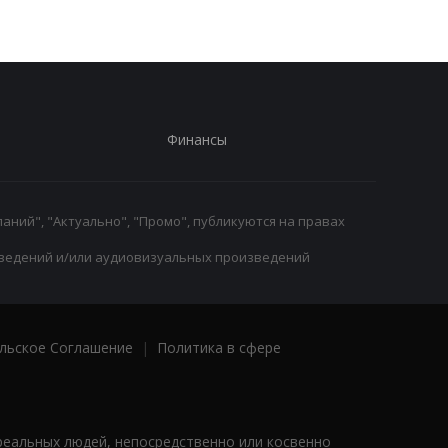
Финансы
аний", "Актуально", "Промо", публикуются на правах
ведений и/или аудиовизуальных произведений
льское Соглашение
|
Политика в сфере
реальных людей, непосредственно или косвенно