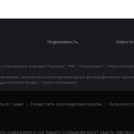
Недвижимость
Новости
 отмеченные знаками "Реклама", "PR", "Спецпроект", "Новости комп
ирование, перепечатка и воспроизведение фотографических произ
ателя Getty Images - строго запрещено.
ться с нами
|
Разместить свои видеоматериалы
|
Пользовате
что содержание и тон Вашего сообщения могут задеть чувства 