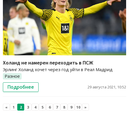
Холанд не намерен переходить в ПСЖ
Эрлинг Холанд хочет через год уйти в Реал Мадрид
Разное
Подробнее
29 августа 2021, 10:52
«
1
2
3
4
5
6
7
8
9
10
»