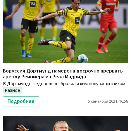
Боруссия Дортмунд намерена досрочно прервать
аренду Реиниера из Реал Мадрида
В Дортмунде недовольны бразильским полузащитником
Разное
Подробнее
5 сентября 2021, 16:58