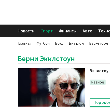
Новости
Спорт
Финансы
Авто
Техн
Главная
Футбол
Бокс
Биатлон
Баскетбол
Берни Экклстоун
Экклстоун
Разное
Подроб