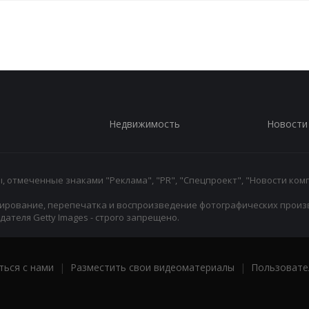
Недвижимость
Новости
 отмеченные знаками "Реклама", "PR", "Спецпроект", "Новости комп
ирование, перепечатка и воспроизведение фотографических произ
ателя Getty Images - строго запрещено.
ться с нами
|
Разместить свои видеоматериалы
|
Пользовате