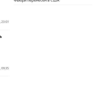
Фьюри перенесен в США
 23:01
ь
 09:35