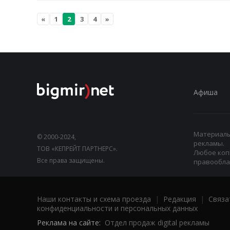
«
1
2
3
4
»
Афиша
Материалы,
© 2000-2024,
рекламы.
ТОВ «КЕПРЕЙТ ПАРТНЕРС».
Любое коп
Все права защищены.
правооблад
Наши контакты и схема проезда
|
Редакция
|
Связа
конфиденциальности и персональных данных
Реклама на сайте:
Отдел продаж digital рекламы