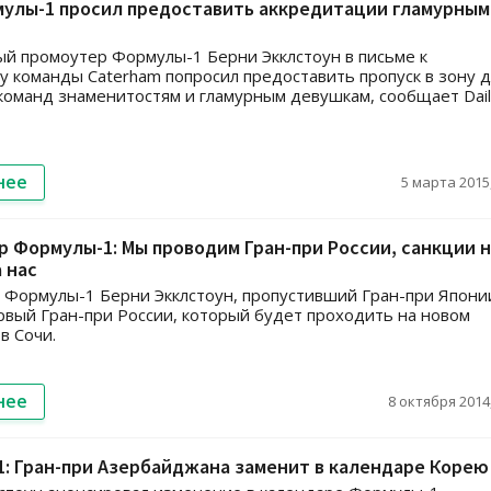
мулы-1 просил предоставить аккредитации гламурным
й промоутер Формулы-1 Берни Экклстоун в письме к
у команды Caterham попросил предоставить пропуск в зону 
команд знаменитостям и гламурным девушкам, сообщает Dail
нее
5 марта 2015,
 Формулы-1: Мы проводим Гран-при России, санкции 
 нас
Формулы-1 Берни Экклстоун, пропустивший Гран-при Япони
рвый Гран-при России, который будет проходить на новом
в Сочи.
нее
8 октября 2014,
: Гран-при Азербайджана заменит в календаре Корею