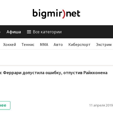
о
Афиша
Все категории
Хоккей
Теннис
ММА
Авто
Киберспорт
Экстрим
: Феррари допустила ошибку, отпустив Райкконена
нее
11 апреля 2019,