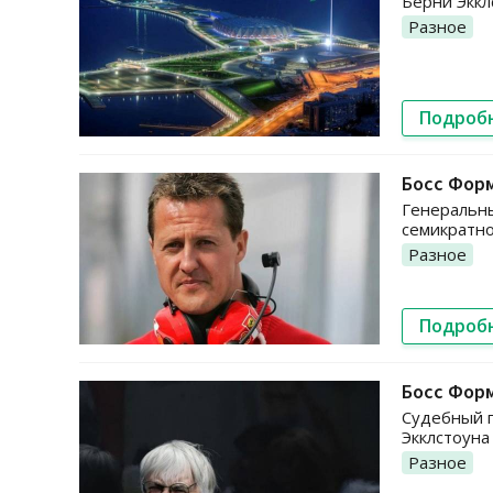
Берни Эккл
Разное
Подроб
Босс Форм
Генеральн
семикратно
Разное
Подроб
Босс Форм
Судебный п
Экклстоуна
Разное