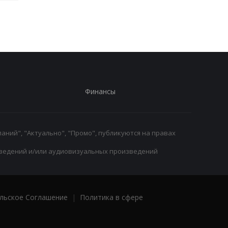
Финансы
аний", "Актуально", "Промо", публикуются на правах
ведений и/или аудиовизуальных произведений
льское Соглашение
|
Политика в сфере