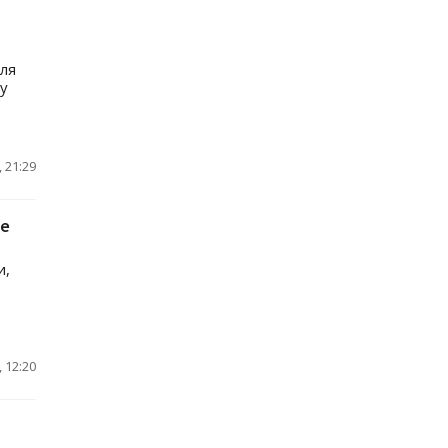
для
y
 21:29
не
и,
 12:20