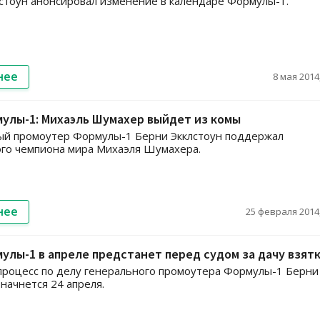
стоун анонсировал изменение в календаре Формулы-1.
нее
8 мая 2014,
улы-1: Михаэль Шумахер выйдет из комы
ый промоутер Формулы-1 Берни Экклстоун поддержал
го чемпиона мира Михаэля Шумахера.
нее
25 февраля 2014,
улы-1 в апреле предстанет перед судом за дачу взят
роцесс по делу генерального промоутера Формулы-1 Берни
 начнется 24 апреля.