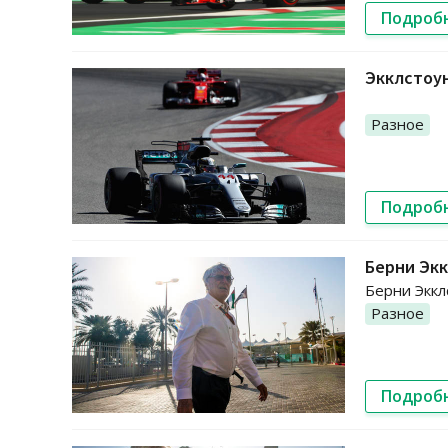
Подроб
Экклстоун
Разное
Подроб
Берни Экк
Берни Эккл
Разное
Подроб