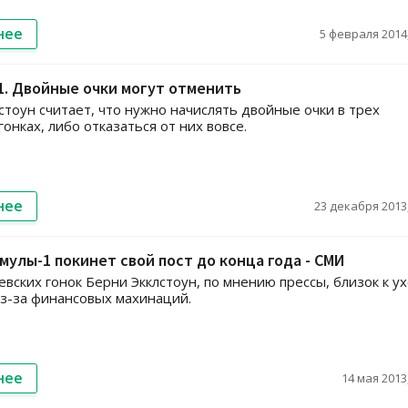
нее
5 февраля 2014,
. Двойные очки могут отменить
стоун считает, что нужно начислять двойные очки в трех
онках, либо отказаться от них вовсе.
нее
23 декабря 2013,
мулы-1 покинет свой пост до конца года - СМИ
евских гонок Берни Экклстоун, по мнению прессы, близок к у
из-за финансовых махинаций.
нее
14 мая 2013,