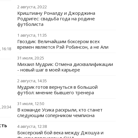
2 августа, 20:22
Криштиану Роналду и Джорджина
Родригес: свадьба года на родине
футболиста
1 августа, 11:35
Гвоздик: Величайшим боксером всех
времен является Рэй Робинсон, а не Али
 16:18
31 июля, 20:25
Михаил Мудрик: Отмена дисквалификации
- новый шаг в моей карьере
2 августа, 14:35
Мудрик готов вернуться в большой
футбол: мнение бывшего тренера
31 июля, 12:50
 20:34
В команде Усика раскрыли, кто станет
следующим соперником чемпиона
сть
4 августа, 12:38
Боксерский бой века между Джошуа и