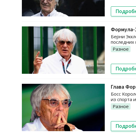
Подроб
Формула-1
Берни Эккл
последних г
Разное
Подроб
Глава Фор
Босс Корол
из спорта 
Разное
Подроб