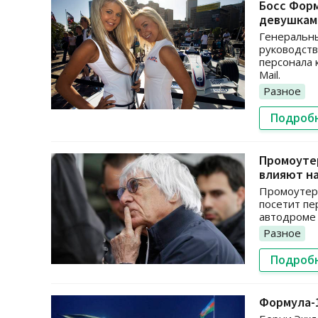
Босс Фор
девушкам
Генеральны
руководств
персонала 
Mail.
Разное
Подроб
Промоутер
влияют на
Промоутер 
посетит пе
автодроме 
Разное
Подроб
Формула-1