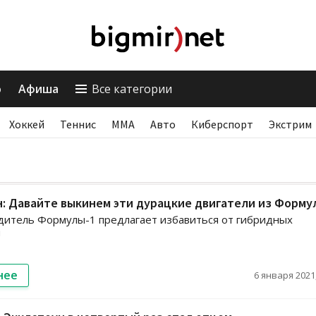
о
Афиша
Все категории
Хоккей
Теннис
ММА
Авто
Киберспорт
Экстрим
: Давайте выкинем эти дурацкие двигатели из Форму
дитель Формулы-1 предлагает избавиться от гибридных
й
нее
6 января 2021,