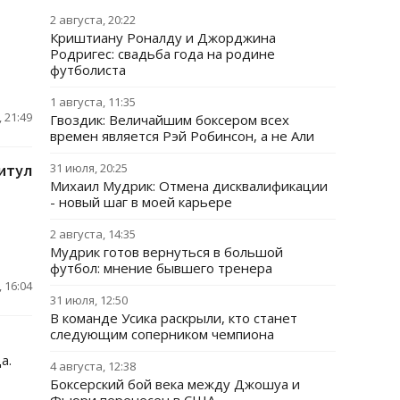
2 августа, 20:22
Криштиану Роналду и Джорджина
Родригес: свадьба года на родине
футболиста
1 августа, 11:35
 21:49
Гвоздик: Величайшим боксером всех
времен является Рэй Робинсон, а не Али
итул
31 июля, 20:25
Михаил Мудрик: Отмена дисквалификации
- новый шаг в моей карьере
2 августа, 14:35
Мудрик готов вернуться в большой
футбол: мнение бывшего тренера
 16:04
31 июля, 12:50
В команде Усика раскрыли, кто станет
следующим соперником чемпиона
а.
4 августа, 12:38
Боксерский бой века между Джошуа и