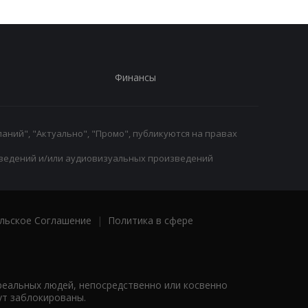
Финансы
аний", "Актуально", "Промо", публикуются на правах
ведений и/или аудиовизуальных произведений
льское Соглашение
|
Политика в сфере
реальных людей, непосредственно или косвенно
ут заблокированы.