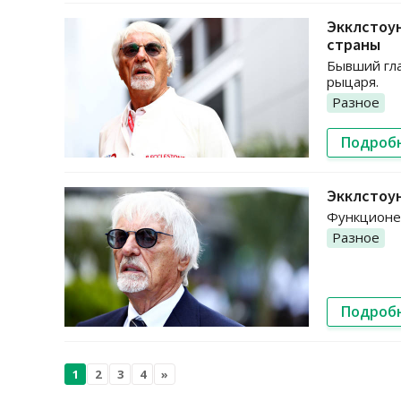
Экклстоун
страны
Бывший гла
рыцаря.
Разное
Подроб
Экклстоу
Функционер
Разное
Подроб
1
2
3
4
»