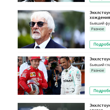
Экклстоун
хождения
Бывший фун
Разное
Подроб
Экклстоун
Бывший гла
Разное
Подроб
Экклстоун