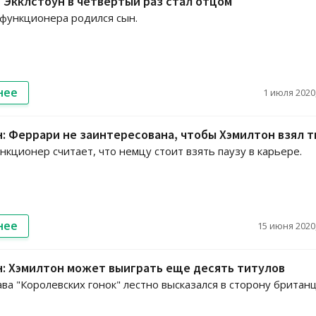
 Экклстоун в четвертый раз стал отцом
функционера родился сын.
нее
1 июля 2020,
: Феррари не заинтересована, чтобы Хэмилтон взял т
кционер считает, что немцу стоит взять паузу в карьере.
нее
15 июня 2020,
: Хэмилтон может выиграть еще десять титулов
ва "Королевских гонок" лестно высказался в сторону британц