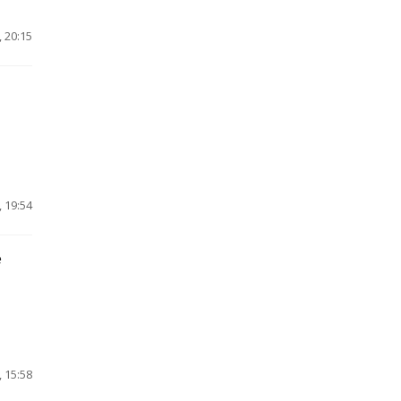
 20:15
 19:54
е
 15:58