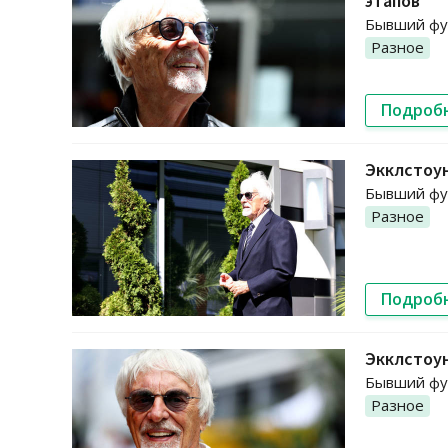
этапов
Бывший фун
Разное
Подроб
Экклстоун
Бывший фун
Разное
Подроб
Экклстоун
Бывший фун
Разное