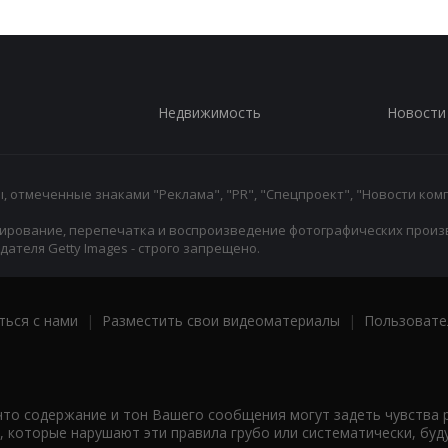
Недвижимость
Новости
 отмеченные знаками "Реклама", "PR", "Спецпроект", "Новости комп
ирование, перепечатка и воспроизведение фотографических произ
ателя Getty Images - строго запрещено.
ться с нами
|
Разместить свои видеоматериалы
|
Пользовате
что содержание и тон Вашего сообщения могут задеть чувства 
 которые нарушают эти правила грубо или систематически, буд