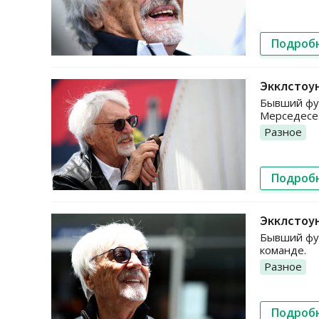
Подроб
Экклстоу
Бывший фун
Мерседесе
Разное
Подроб
Экклстоун
Бывший фун
команде.
Разное
Подроб