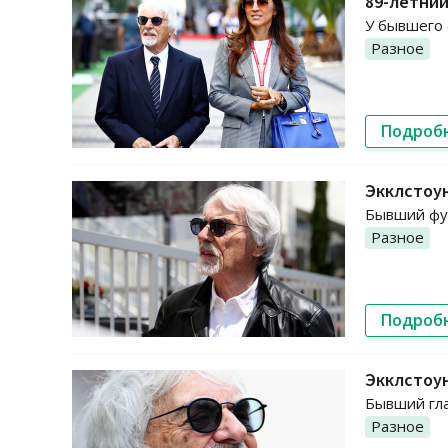
89-летний
У бывшего 
Разное
Подроб
Экклстоун
Бывший фун
Разное
Подроб
Экклстоун
Бывший гла
Разное