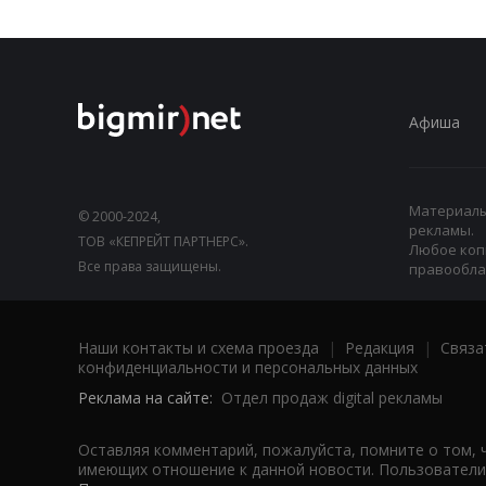
Афиша
Материалы,
© 2000-2024,
рекламы.
ТОВ «КЕПРЕЙТ ПАРТНЕРС».
Любое коп
Все права защищены.
правооблад
Наши контакты и схема проезда
|
Редакция
|
Связа
конфиденциальности и персональных данных
Реклама на сайте:
Отдел продаж digital рекламы
Оставляя комментарий, пожалуйста, помните о том, 
имеющих отношение к данной новости. Пользователи,