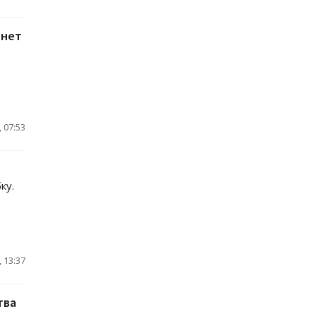
 нет
 07:53
ку.
 13:37
тва