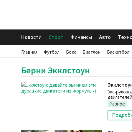
Новости
Спорт
Финансы
Авто
Техн
Главная
Футбол
Бокс
Биатлон
Баскетбол
Берни Экклстоун
Экклстоун
Экс-руково
двигателе
Разное
Подроб