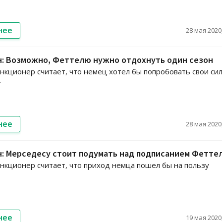
нее
28 мая 2020,
н: Возможно, Феттелю нужно отдохнуть один сезон
кционер считает, что немец хотел бы попробовать свои сил
.
нее
28 мая 2020,
: Мерседесу стоит подумать над подписанием Фетте
кционер считает, что приход немца пошел бы на пользу
нее
19 мая 2020,