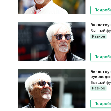
Подроб
Экклстоун
Бывший фу
Разное
Подроб
Экклстоун
руководи
Бывший фун
Разное
Подроб