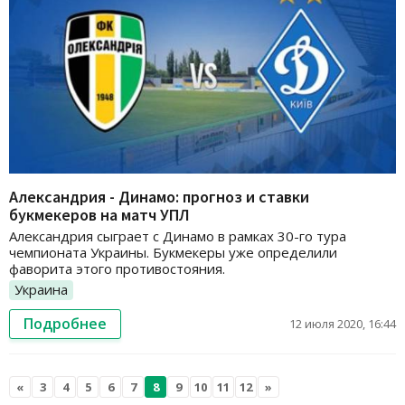
Александрия - Динамо: прогноз и ставки
букмекеров на матч УПЛ
Александрия сыграет с Динамо в рамках 30-го тура
чемпионата Украины. Букмекеры уже определили
фаворита этого противостояния.
Украина
Подробнее
12 июля 2020, 16:44
«
3
4
5
6
7
8
9
10
11
12
»