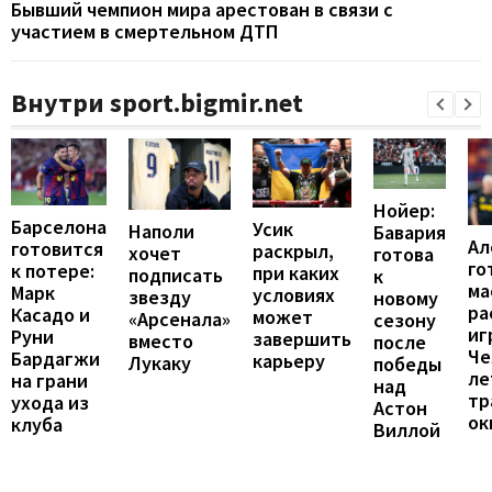
Бывший чемпион мира арестован в связи с
участием в смертельном ДТП
Внутри sport.bigmir.net
Нойер:
Барселона
Усик
Наполи
Бавария
Ал
готовится
раскрыл,
хочет
готова
го
к потере:
при каких
подписать
к
ма
Марк
условиях
звезду
новому
ра
Касадо и
может
«Арсенала»
сезону
иг
Руни
завершить
вместо
после
Че
Бардагжи
карьеру
Лукаку
победы
ле
на грани
над
тр
ухода из
Астон
ок
клуба
Виллой