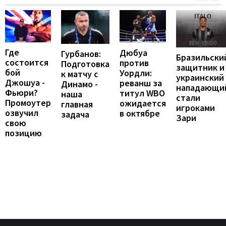
Где
Дюбуа
Гурбанов:
Бразильски
состоится
против
Подготовка
защитник и
бой
Уордли:
к матчу с
украинский
Джошуа -
реванш за
Динамо -
нападающи
Фьюри?
титул WBO
наша
стали
Промоутер
ожидается
главная
игроками
озвучил
в октябре
задача
Зари
свою
позицию