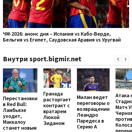
ЧМ-2026: анонс дня – Испания vs Кабо-Верде,
Бельгия vs Египет, Саудовская Аравия vs Уругвай
Внутри sport.bigmir.net
Гранада
Атака 
Милан ведет
Перестановки
расторгает
Стадио
переговоры о
в Red Bull:
контракт с
Матч 
возвращении
Ламбьязе
вратарем
Черно
Леандро
уходит,
Люкой
проти
Паредеса в
Маккалоу
Зиданом
Колос
Серию А
станет новым
перен