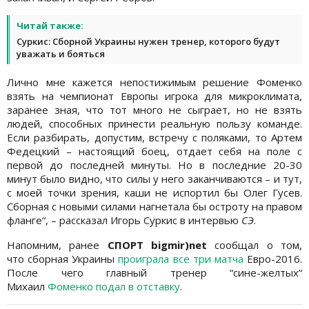
Читай также:
Суркис: Сборной Украины нужен тренер, которого будут
уважать и бояться
Лично мне кажется непостижимым решение Фоменко
взять на чемпионат Европы игрока для микроклимата,
заранее зная, что тот много не сыграет, но не взять
людей, способных принести реальную пользу команде.
Если разбирать, допустим, встречу с поляками, то Артем
Федецкий – настоящий боец, отдает себя на поле с
первой до последней минуты. Но в последние 20-30
минут было видно, что силы у него заканчиваются – и тут,
с моей точки зрения, каши не испортил бы Олег Гусев.
Сборная с новыми силами нагнетала бы остроту на правом
фланге“, – рассказал Игорь Суркис в интервью
СЭ
.
Напомним, ранее
СПОРТ bigmir)net
сообщал о том,
что сборная Украины
проиграла все три матча
Евро-2016.
После чего главный тренер “сине-желтых“
Михаил
Фоменко подал в отставку
.