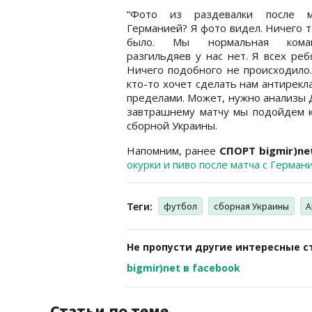
“Фото из раздевалки после 
Германией? Я фото видел. Ничего т
было. Мы нормальная ком
разгильдяев у нас нет. Я всех реб
Ничего подобного не происходило
кто-то хочет сделать нам антирекл
пределами. Может, нужно анализы Д
завтрашнему матчу мы подойдем к 
сборной Украины.
Напомним, ранее
СПОРТ bigmir)n
окурки и пиво после матча с Герман
Теги:
футбол
сборная Украины
А
Не пропусти другие интересные с
bigmir)net в facebook
Статьи по теме