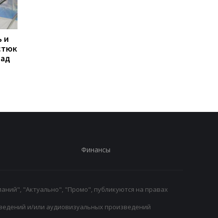
 и
Свитолина разгромила
Марта Костюк
стюк
Потапову, пробившись в
пробивается в 1/8
над
1/8 финала WTA в
финала WTA 1000 в
Торонто
Торонто, обыграв
Мэдисон Киз
Финансы
аний", "Актуально", "Промо", публикуются на правах
ведений и/или аудиовизуальных произведений