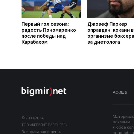
Первый гол сезона:
Джозеф Паркер
радость Пономаренко
оправдан: кокаин в
после победы над
организме боксера 
Карабахом
за диетолога
Афиша
Материалы,
© 2000-2024,
рекламы.
ТОВ «КЕПРЕЙТ ПАРТНЕРС».
Любое коп
Все права защищены.
правооблад