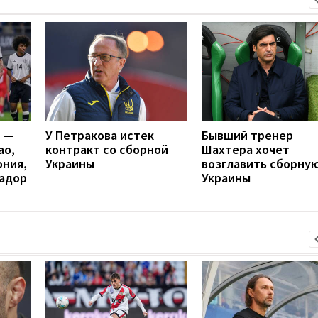
я —
У Петракова истек
Бывший тренер
ао,
контракт со сборной
Шахтера хочет
ония,
Украины
возглавить сборну
вадор
Украины