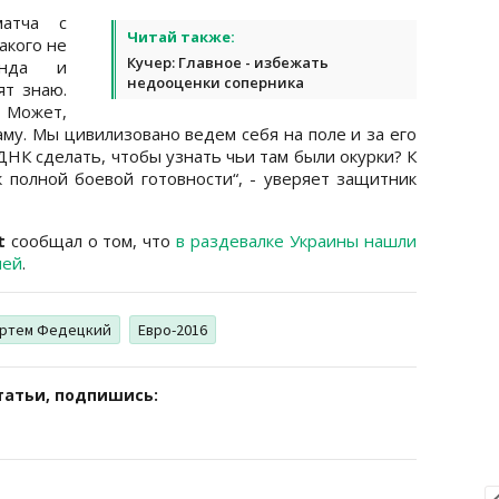
матча с
Читай также:
акого не
Кучер: Главное - избежать
анда и
недооценки соперника
ят знаю.
. Может,
аму. Мы цивилизовано ведем себя на поле и за его
НК сделать, чтобы узнать чьи там были окурки? К
полной боевой готовности“, - уверяет защитник
et
сообщал о том, что
в раздевалке Украины нашли
ией
.
ртем Федецкий
Евро-2016
татьи, подпишись: