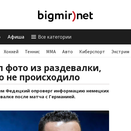
о
Афиша
Все категории
Хоккей
Теннис
ММА
Авто
Киберспорт
Экстрим
 фото из раздевалки,
о не происходило
ем Федецкий опроверг информацию немецких
валке после матча с Германией.