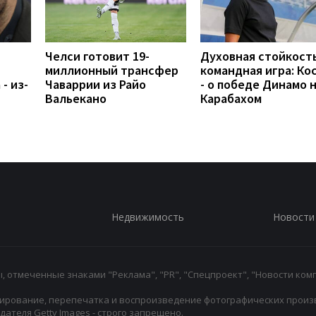
Челси готовит 19-
Духовная стойкость
миллионный трансфер
командная игра: Ко
- из-
Чаваррии из Райо
- о победе Динамо 
Вальекано
Карабахом
Недвижимость
Новости
 отмеченные знаками "Реклама", "PR", "Спецпроект", "Новости комп
ирование, перепечатка и воспроизведение фотографических произ
ателя Getty Images - строго запрещено.