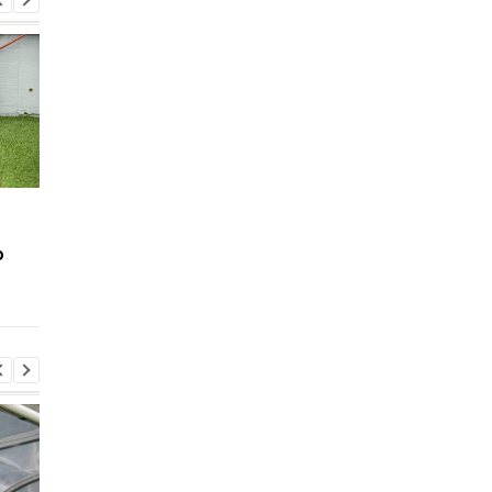
Украина U-19 вышла в
Молодежная сборна
элит-раунд отбора
Украины не смогла
ю
ЧЕ-2023, благодаря
переиграть
разгромной победе над
сверстников из Изр
Кипром