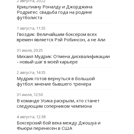
2 августа, 20:22
Криштиану Роналду и Джорджина
Родригес: свадьба года на родине
футболиста
1 августа, 11:35
Гвоздик: Величайшим боксером всех
времен является Рэй Робинсон, а не Али
31 июля, 20:25
Михаил Мудрик: Отмена дисквалификации
- новый шаг в моей карьере
2 августа, 14:35
Мудрик готов вернуться в большой
футбол: мнение бывшего тренера
31 июля, 12:50
В команде Усика раскрыли, кто станет
следующим соперником чемпиона
4 августа, 12:38
Боксерский бой века между Джошуа и
Фьюри перенесен в США