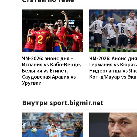
ЧМ-2026: анонс дня –
ЧМ-2026: Анонс дн
Испания vs Кабо-Верде,
Германия vs Кюрас
Бельгия vs Египет,
Нидерланды vs Яп
Саудовская Аравия vs
Кот-д’Ивуар vs Эк
Уругвай
Внутри sport.bigmir.net