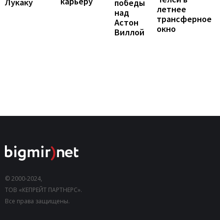
карьеру
Лукаку
победы
летнее
над
трансферное
Астон
окно
Виллой
© 2000-2024,
ТОВ «КЕПРЕЙТ ПАРТНЕРС».
Все права защищены.