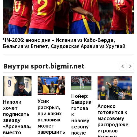
ЧМ-2026: анонс дня – Испания vs Кабо-Верде,
Бельгия vs Египет, Саудовская Аравия vs Уругвай
Внутри sport.bigmir.net
Нойер:
Усик
Наполи
Бавария
Алонсо
раскрыл,
хочет
готова
готовится к
при каких
подписать
к
массовому
условиях
звезду
новому
распродаже
может
«Арсенала»
сезону
игроков
завершить
вместо
после
Челси в