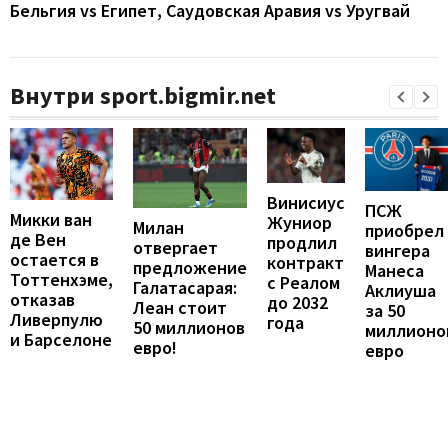
Бельгия vs Египет, Саудовская Аравия vs Уругвай
Внутри sport.bigmir.net
Винисиус
ПСЖ
Микки ван
Жуниор
Милан
приобрел
де Вен
продлил
отвергает
вингера
остается в
контракт
предложение
Манеса
Тоттенхэме,
с Реалом
Галатасарая:
Аклиуша
отказав
до 2032
Леан стоит
за 50
Ливерпулю
года
50 миллионов
миллионо
и Барселоне
евро!
евро