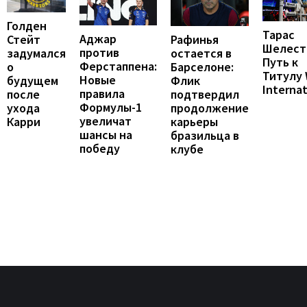
Голден
Тарас
Аджар
Рафинья
Стейт
Шелест
против
остается в
задумался
Путь к
Ферстаппена:
Барселоне:
о
Титулу
Новые
Флик
будущем
Internat
правила
подтвердил
после
Формулы-1
продолжение
ухода
увеличат
карьеры
Карри
шансы на
бразильца в
победу
клубе