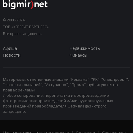
© 2000-2024,
ТОВ «КЕПРЕЙТ ПАРТНЕРС».
Все права защищены.
Афиша
Недвижимость
Новости
Финансы
Материалы, отмеченные знаками "Реклама", "PR", "Спецпроект",
"Новости компаний", "Актуально", "Промо", публикуются на
правах рекламы.
Любое копирование, перепечатка и воспроизведение
фотографических произведений и/или аудиовизуальных
произведений правообладателя Getty Images - строго
запрещено.
Наши контакты и схема проезда
|
Редакция
|
Связаться с