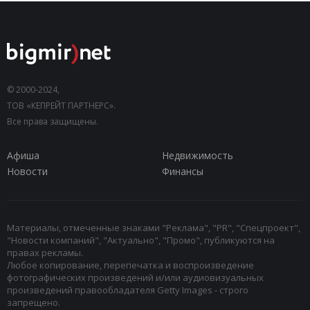
© 2000-2024,
ТОВ «КЕПРЕЙТ ПАРТНЕРС».
Все права защищены.
Афиша
Недвижимость
Новости
Финансы
Материалы, отмеченные знаками "Реклама", "PR", "Спецпроект",
"Новости компаний", "Актуально", "Промо", публикуются на
правах рекламы.
Любое копирование, перепечатка и воспроизведение
фотографических произведений и/или аудиовизуальных
произведений правообладателя Getty Images - строго
запрещено.