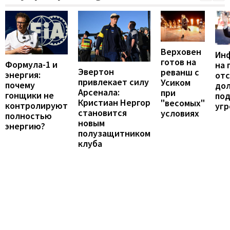
Верховен
Ин
готов на
Формула-1 и
на 
Эвертон
реванш с
энергия:
отс
привлекает силу
Усиком
почему
до
Арсенала:
при
гонщики не
по
Кристиан Нергор
"весомых"
контролируют
угр
становится
условиях
полностью
новым
энергию?
полузащитником
клуба