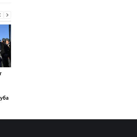
т
Верховен готов на
Инфантино на грани
реванш с Усиком при
отставки: должност
"весомых" условиях
под угрозой
уба