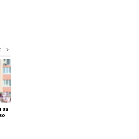
 за
Селезнев стал игроком
Селезнев вспомнил, 
во
Миная
плакал после
сорванного трансфе
в Галатасарай