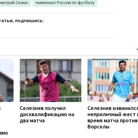
митрий Селюк
чемпионат России по футболу
татьи, подпишись:
и
Селезнев получил
Селезнев извинился
дисквалификацию на
неприличный жест 
два матча
время матча против
Ворсклы
амо