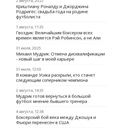
2 августа, 20:22
Криштиану Роналду и Джорджина
Родригес: свадьба года на родине
футболиста
1 августа, 11:35
Гвоздик: Величайшим боксером всех
времен является Рэй Робинсон, а не Али
31 июля, 20:25
Михаил Мудрик: Отмена дисквалификации
- новый шаг в моей карьере
31 июля, 12:50
В команде Усика раскрыли, кто станет
следующим соперником чемпиона
2 августа, 14:35
Мудрик готов вернуться в большой
футбол: мнение бывшего тренера
4 августа, 12:38
Боксерский бой века между Джошуа и
Фьюри перенесен в США