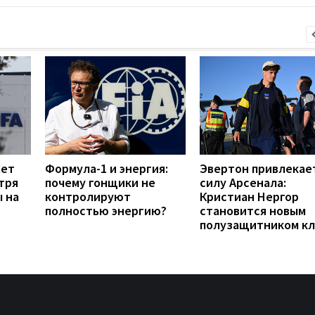
ает
Формула-1 и энергия:
Эвертон привлекае
тря
почему гонщики не
силу Арсенала:
ы на
контролируют
Кристиан Нергор
полностью энергию?
становится новым
полузащитником кл