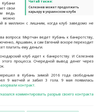
Читай также:
 Кубани
Селезнев может продолжить
ает свои
карьеру в украинском клубе
ам ведь
 можно
ой в миллион с лишним, когда клуб заведомо не
ва вопроса: Мкртчан ведет Кубань к банкротству,
юченко, Аршавин, а сам Евгений вскоре переходит
ет платить ему деньги.
снодарский клуб идет к банкротству. И Селезнев
 этого процесса. Очередной вывод денег через
юк.
 перешел в Кубань зимой 2016 года свободным
вел 9 матчей и забил 3 гола. 9 мая появилась
разорвали контракт.
тказался комментировать разрыв своего контракта