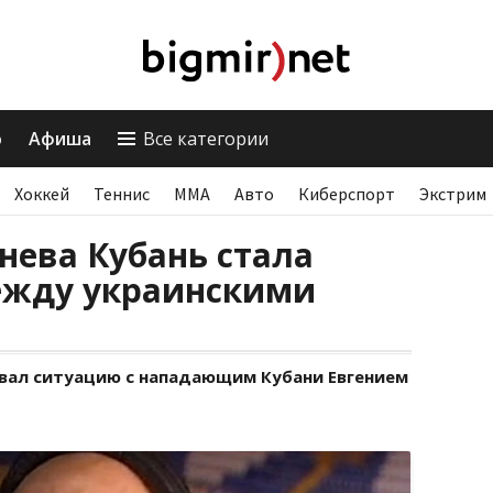
о
Афиша
Все категории
Хоккей
Теннис
ММА
Авто
Киберспорт
Экстрим
знева Кубань стала
ежду украинскими
ал ситуацию с нападающим Кубани Евгением