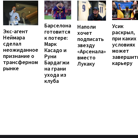
Барселона
Усик
Наполи
Экс-агент
готовится
раскрыл,
хочет
Неймара
к потере:
при каких
подписать
сделал
Марк
условиях
звезду
неожиданное
Касадо и
может
«Арсенала»
признание о
Руни
завершит
вместо
трансферном
Бардагжи
карьеру
Лукаку
рынке
на грани
ухода из
клуба