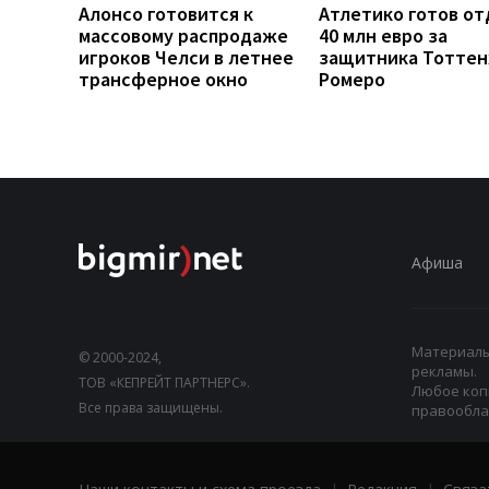
Алонсо готовится к
Атлетико готов от
массовому распродаже
40 млн евро за
игроков Челси в летнее
защитника Тоттен
трансферное окно
Ромеро
Афиша
Материалы,
© 2000-2024,
рекламы.
ТОВ «КЕПРЕЙТ ПАРТНЕРС».
Любое коп
Все права защищены.
правооблад