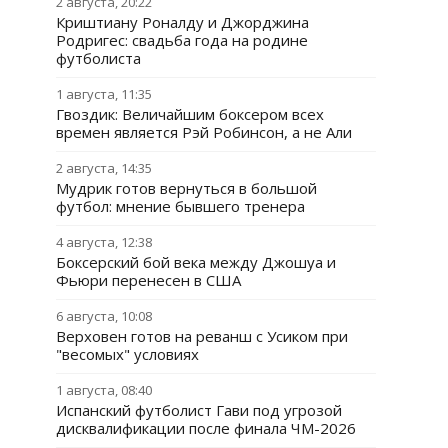
2 августа, 20:22
Криштиану Роналду и Джорджина
Родригес: свадьба года на родине
футболиста
1 августа, 11:35
Гвоздик: Величайшим боксером всех
времен является Рэй Робинсон, а не Али
2 августа, 14:35
Мудрик готов вернуться в большой
футбол: мнение бывшего тренера
4 августа, 12:38
Боксерский бой века между Джошуа и
Фьюри перенесен в США
6 августа, 10:08
Верховен готов на реванш с Усиком при
"весомых" условиях
1 августа, 08:40
Испанский футболист Гави под угрозой
дисквалификации после финала ЧМ-2026