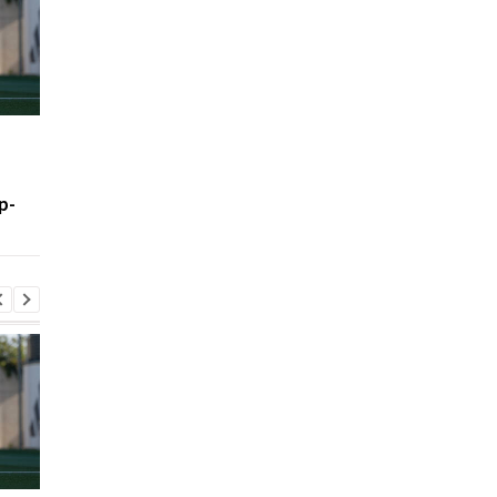
Шак рассказал правду о
Леганес подписывае
возможном переходе
контракт с вратарем
Леброна в Сиксерс
Луки Зиданом
р-