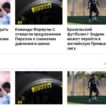
дать
Команды Формулы-1
Бразильский
отвергли предложение
футболист Эндрик
хэма
Пирелли о снижении
может перейти в
давления в шинах
английскую Премье
лигу