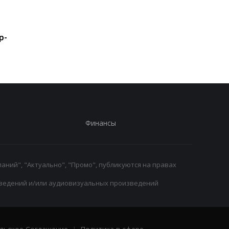
Шак рассказал правду о
Леганес подписывае
возможном переходе
контракт с вратарем
Леброна в Сиксерс
Луки Зиданом
р-
Финансы
аний", "Актуально", "Промо", публикуются на правах
ведений и/или аудиовизуальных произведений