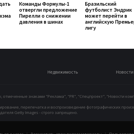
дать
Команды Формулы-1
Бразильский
отвергли предложение
футболист Эндрик
хэма
Пирелли о снижении
может перейти в
давления в шинах
английскую Премье
лигу
Недвижимость
Новости
 отмеченные знаками "Реклама", "PR", "Спецпроект", "Новости комп
ирование, перепечатка и воспроизведение фотографических произ
ателя Getty Images - строго запрещено.