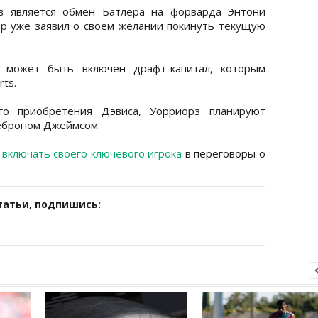
в является обмен Батлера на форварда Энтони
ер уже заявил о своем желании покинуть текущую
у может быть включен драфт-капитал, которым
rts.
ого приобретения Дэвиса, Уорриорз планируют
Леброном Джеймсом.
 включать своего ключевого игрока
в переговоры о
татьи, подпишись: