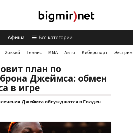
о
Афиша
Все категории
Хоккей
Теннис
ММА
Авто
Киберспорт
Экстрим
товит план по
брона Джеймса: обмен
са в игре
влечения Джеймса обсуждаются в Голден