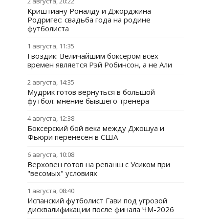
2 августа, 20:22
Криштиану Роналду и Джорджина
Родригес: свадьба года на родине
футболиста
1 августа, 11:35
Гвоздик: Величайшим боксером всех
времен является Рэй Робинсон, а не Али
2 августа, 14:35
Мудрик готов вернуться в большой
футбол: мнение бывшего тренера
4 августа, 12:38
Боксерский бой века между Джошуа и
Фьюри перенесен в США
6 августа, 10:08
Верховен готов на реванш с Усиком при
"весомых" условиях
1 августа, 08:40
Испанский футболист Гави под угрозой
дисквалификации после финала ЧМ-2026