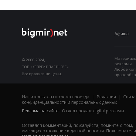
Афиша
Материалы,
© 2000-2024,
рекламы.
ТОВ «КЕПРЕЙТ ПАРТНЕРС».
Любое коп
Все права защищены.
правооблад
Наши контакты и схема проезда
|
Редакция
|
Связа
конфиденциальности и персональных данных
Реклама на сайте:
Отдел продаж digital рекламы
Оставляя комментарий, пожалуйста, помните о том, 
имеющих отношение к данной новости. Пользователи,