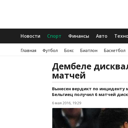
Новости
Спорт
Финансы
Авто
Техн
Главная
Футбол
Бокс
Биатлон
Баскетбол
Дембеле дисква
матчей
Вынесен вердикт по инциденту 
Бельгиец получил 6 матчей дис
6 мая 2016, 19:29