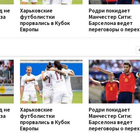
д не
Харьковские
Родри покидает
 за
футболистки
Манчестер Сити:
прорвались в Кубок
Барселона ведет
Европы
переговоры о пере
д не
Харьковские
Родри покидает
 за
футболистки
Манчестер Сити:
прорвались в Кубок
Барселона ведет
Европы
переговоры о пере