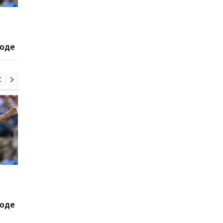
Экс-агент Неймара
Барселона готовится
сделал неожиданное
потере: Марк Касадо
признание о
Руни Бардагжи на гр
ходе
трансферном рынке
ухода из клуба
Экс-агент Неймара
Барселона готовится
сделал неожиданное
потере: Марк Касадо
признание о
Руни Бардагжи на гр
ходе
трансферном рынке
ухода из клуба