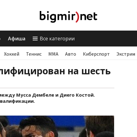
о
Афиша
Все категории
Хоккей
Теннис
ММА
Авто
Киберспорт
Экстрим
лифицирован на шесть
между Мусса Дембеле и Диего Костой.
квалификации.