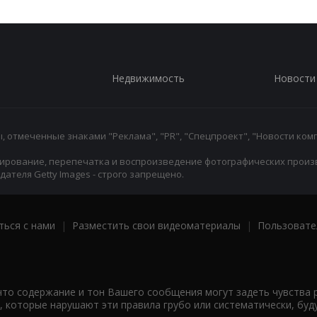
Недвижимость
Новости
 отмеченные знаками "Реклама", "PR", "Спецпроект", "Новости комп
ирование, перепечатка и воспроизведение фотографических произ
ателя Getty Images - строго запрещено.
ться с нами
|
Разместить свои видеоматериалы
|
Пользовате
что содержание и тон Вашего сообщения могут задеть чувства 
 которые нарушают эти правила грубо или систематически, буд