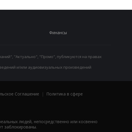
Финансы
аний", "Актуально", "Промо", публикуются на правах
ведений и/или аудиовизуальных произведений
льское Соглашение
|
Политика в сфере
реальных людей, непосредственно или косвенно
ут заблокированы.