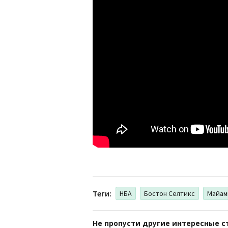
Теги:
НБА
Бостон Селтикс
Майам
Не пропусти другие интересные с