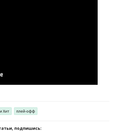
и Хит
плей-офф
татьи, подпишись: