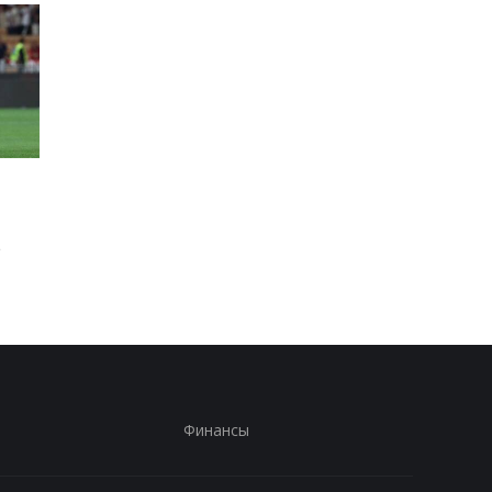
Винисиус Жуниор
ПСЖ приобрел винге
продлил контракт с
Манеса Аклиуша за 5
Реалом до 2032 года
миллионов евро
в
Финансы