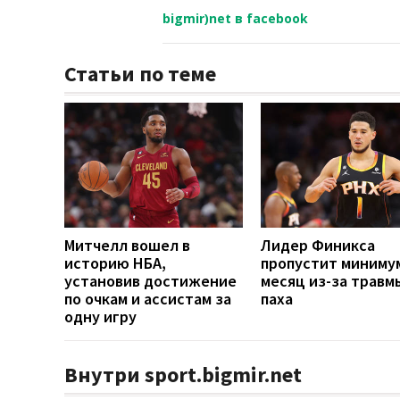
bigmir)net в facebook
Статьи по теме
Митчелл вошел в
Лидер Финикса
историю НБА,
пропустит миниму
установив достижение
месяц из-за травм
по очкам и ассистам за
паха
одну игру
Внутри sport.bigmir.net