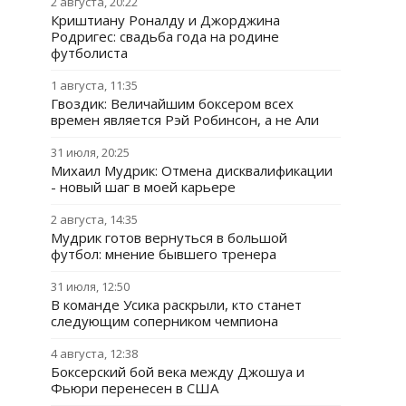
2 августа, 20:22
Криштиану Роналду и Джорджина
Родригес: свадьба года на родине
футболиста
1 августа, 11:35
Гвоздик: Величайшим боксером всех
времен является Рэй Робинсон, а не Али
31 июля, 20:25
Михаил Мудрик: Отмена дисквалификации
- новый шаг в моей карьере
2 августа, 14:35
Мудрик готов вернуться в большой
футбол: мнение бывшего тренера
31 июля, 12:50
В команде Усика раскрыли, кто станет
следующим соперником чемпиона
4 августа, 12:38
Боксерский бой века между Джошуа и
Фьюри перенесен в США