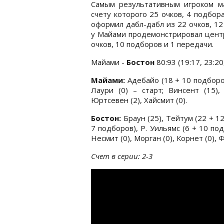
Самым результативным игроком м
счету которого 25 очков, 4 подбо
оформил дабл-дабл из 22 очков, 1
у Майами продемонстрировал центр
очков, 10 подборов и 1 передачи.
Майами -
Бостон
80:93 (19:17, 23:20
Майами:
Адебайо (18 + 10 подборов)
Лаури (0) – старт; Винсент (15),
Юртсевен (2), Хайсмит (0).
Бостон:
Браун (25), Тейтум (22 + 1
7 подборов), Р. Уильямс (6 + 10 подб
Несмит (0), Морган (0), Корнет (0), Ф
Счет в серии: 2-3