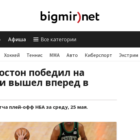
о
Афиша
Все категории
Хоккей
Теннис
ММА
Авто
Киберспорт
Экстрим
остон победил на
и вышел вперед в
а плей-офф НБА за среду, 25 мая.