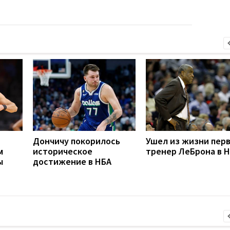
Дончичу покорилось
Ушел из жизни пер
м
историческое
тренер ЛеБрона в 
ы
достижение в НБА