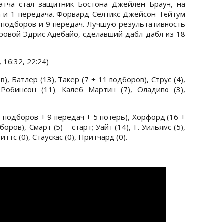
атча стал защитник Бостона Джейлен Браун, на
ра и 1 передача. Форвард Селтикс Джейсон Тейтум
2 подборов и 9 передач. Лучшую результативность
овой Эдрис Адебайо, сделавший дабл-дабл из 18
, 16:32, 22:24)
, Батлер (13), Такер (7 + 11 подборов), Струс (4),
 Робинсон (11), Калеб Мартин (7), Оладипо (3),
2 подборов + 9 передач + 5 потерь), Хорфорд (16 +
оров), Смарт (5) – старт; Уайт (14), Г. Уильямс (5),
иттс (0), Стаускас (0), Притчард (0).