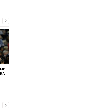
вый
"Это высший
Даллас намерен
НБА
комплимент": Карри
подписать Роуза
раскрыл секрет своей
точности в вирусном
видео