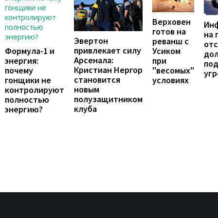
Верховен
Ин
готов на
на 
Эвертон
реванш с
отс
привлекает силу
Формула-1 и
Усиком
до
Арсенала:
энергия:
при
по
Кристиан Нергор
почему
"весомых"
угр
становится
гонщики не
условиях
новым
контролируют
полузащитником
полностью
клуба
энергию?