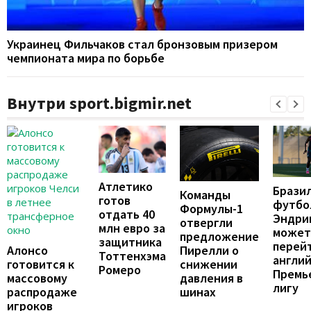
Украинец Фильчаков стал бронзовым призером
чемпионата мира по борьбе
Внутри sport.bigmir.net
Атлетико
Брази
Команды
готов
футбо
Формулы-1
отдать 40
Эндри
отвергли
млн евро за
может
предложение
защитника
перейт
Пирелли о
Алонсо
Тоттенхэма
англи
снижении
готовится к
Ромеро
Премь
давления в
массовому
лигу
шинах
распродаже
игроков