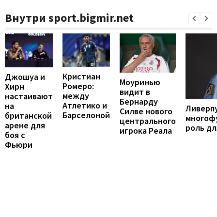
Внутри sport.bigmir.net
Кристиан
Джошуа и
Моуринью
Ромеро:
Хирн
видит в
между
настаивают
Бернарду
Атлетико и
на
Ливерп
Силве нового
Барселоной
британской
многоф
центрального
арене для
роль дл
игрока Реала
боя с
Фьюри