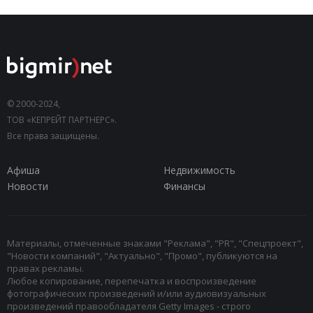
© 2000-2024,
ТОВ «КЕПРЕЙТ ПАРТНЕРС».
Все права защищены.
Афиша
Недвижимость
Новости
Финансы
Материалы, отмеченные знаками "Реклама", "PR", "Спецпроект",
"Новости компаний", "Актуально", "Промо", публикуются на
правах рекламы.
Любое копирование, перепечатка и воспроизведение
фотографических произведений и/или аудиовизуальных
произведений правообладателя Getty Images - строго