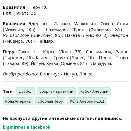
Бразилия
- Перу 1:0
Гол
: Пакета, 35
Бразилия
: Эдерсон - Данило, Маркиньос, Силва, Лоди
(Милитан, 85) - Каземиро, Фред (Фабиньо, 85) -
Ришарлисон (Винисиус, 85), Пакета (Луис, 90+2), Эвертон
(Рибейро, 70) - Неймар.
Перу
: Гальесе - Корсо (Лора, 75), Сантамария, Рамос
(Паредес, 46), Кайенс, Трауко (Лопес, 46) - Пенья, Тапиа
(Тавара, 89), Йотун, Куэва (Ормено, 81) - Лападула.
Предупреждения
: Винисиус - Йотун, Лопес.
Теги:
футбол
сборная Бразилии
Кубок Америки
Копа Америка
сборная Перу
Копа Америка-2021
Не пропусти другие интересные статьи, подпишись:
bigmir)net в facebook