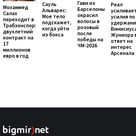
Гави из
Сауль
Реал
Мохаммед
Барселоны
Альварес:
усиливае
Салах
окрасил
Мое тело
усилия по
переходит в
волосы в
подскажет,
удержан
Трабзонспор:
розовый
когда уйти
Винисиус
двухлетний
после
из бокса
Жуниора 
контракт на
победы на
ответ на
17
ЧМ-2026
интерес
миллионов
Арсенала
евро в год