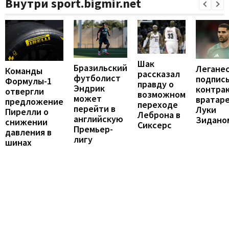
Внутри sport.bigmir.net
Шак
Бразильский
Легане
Команды
рассказал
футболист
подпис
Формулы-1
правду о
Эндрик
контрак
отвергли
возможном
может
вратар
предложение
переходе
перейти в
Луки
Пирелли о
Леброна в
английскую
Зидано
снижении
Сиксерс
Премьер-
давления в
лигу
шинах