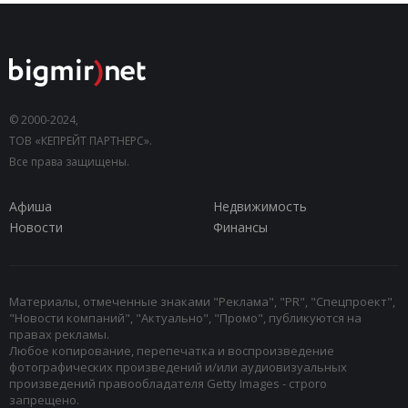
© 2000-2024,
ТОВ «КЕПРЕЙТ ПАРТНЕРС».
Все права защищены.
Афиша
Недвижимость
Новости
Финансы
Материалы, отмеченные знаками "Реклама", "PR", "Спецпроект",
"Новости компаний", "Актуально", "Промо", публикуются на
правах рекламы.
Любое копирование, перепечатка и воспроизведение
фотографических произведений и/или аудиовизуальных
произведений правообладателя Getty Images - строго
запрещено.