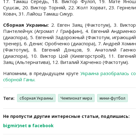
17. Тамаш Середь, 18. Виктор Фулоп, 19. Мате Янош
Сушсак, 20. Виктор Торняй, 22. Жолт Хорват, 23. Гернели
Ковач, 31. Лайош Тамаш Сикур.
Сборная Украины:
2. Евген Заяц (Фактотум), 3. Виктор
Пантелейчук (Агромат / Гриффин), 4. Евгений Андриенко
(диаспора), 5. Евгений Задорожный (Фактотум, играющий
тренер), 6. Денис Оробченко (диаспора), 7. Андрей Хомин
(Фактотум), 8. Евгений Донцов, 9. Анатолий Гаенко
(диаспора), 10. Виктор Цой (Киевгорстрой), 11. Евгений
Заяц (Альтернатива), 12. Виталий Харченко (Фактотум).
Напомним, в предыдущем круге
Украина разобралась со
сборной Ганы.
Теги:
сборная Украины
Чемпионат мира
мини-футбол
Не пропусти другие интересные статьи, подпишись:
bigmir)net в facebook